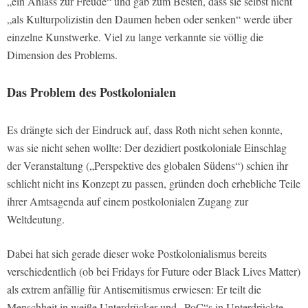
„ein Anlass zur Freude“ und gab zum Besten, dass sie selbst nicht
„als Kulturpolizistin den Daumen heben oder senken“ werde über
einzelne Kunstwerke. Viel zu lange verkannte sie völlig die
Dimension des Problems.
Das Problem des Postkolonialen
Es drängte sich der Eindruck auf, dass Roth nicht sehen konnte,
was sie nicht sehen wollte: Der dezidiert postkoloniale Einschlag
der Veranstaltung („Perspektive des globalen Südens“) schien ihr
schlicht nicht ins Konzept zu passen, gründen doch erhebliche Teile
ihrer Amtsagenda auf einem postkolonialen Zugang zur
Weltdeutung.
Dabei hat sich gerade dieser woke Postkolonialismus bereits
verschiedentlich (ob bei Fridays for Future oder Black Lives Matter)
als extrem anfällig für Antisemitismus erwiesen: Er teilt die
Menschheit in weiße Unterdrücker und „PoC“s in Unterdrückte