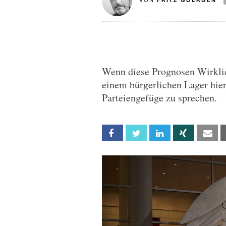
VON
FRITZ GOERGEN
Wenn diese Prognosen Wirklich
einem bürgerlichen Lager hie
Parteiengefüge zu sprechen.
Facebook
Twitter
Linkedin
Xing
Em