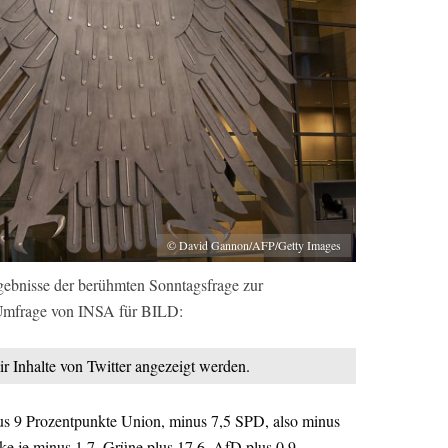
© David Gannon/AFP/Getty Images
rgebnisse der berühmten Sonntagsfrage zur
 Umfrage von INSA für BILD:
ir Inhalte von Twitter angezeigt werden.
s 9 Prozentpunkte Union, minus 7,5 SPD, also minus
e je minus 1,7. Grüne plus 17,6. AfD plus 0,9.