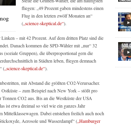
Stelle die Grünen-Wähler, die am häufigsten
fliegen: „49 Prozent gaben mindestens einen
Flug in den letzten zwölf Monaten an“
Smog
(
„science-skeptical.de“
).
r Linken – mit 42 Prozent. Auf dem dritten Platz sind die
ndet. Danach kommen die SPD-Wähler mit „nur“ 32
us (soziale Gruppen), die überproportional gern die
durchschnittlich in Städten leben, fliegen demnach
“ (
„science-skeptical.de“
).
unbestritten, mit Abstand die größten CO2-Verursacher.
e Ostküste – zum Beispiel nach New York – stößt pro
er Tonnen CO2 aus. Bis an die Westküste der USA
as ist etwa dreimal so viel wie ein ganzes Jahr
m Mittelklassewagen. Dabei entstehen freilich auch noch
 Stickoxyde, Aerosole und Wasserdampf“ (
„Hamburger