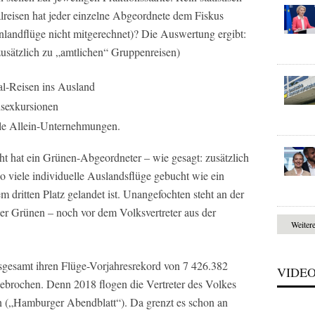
lreisen hat jeder einzelne Abgeordnete dem Fiskus
 Inlandflüge nicht mitgerechnet)? Die Auswertung ergibt:
sätzlich zu „amtlichen“ Gruppenreisen)
l-Reisen ins Ausland
dsexkursionen
ale Allein-Unternehmungen.
icht hat ein Grünen-Abgeordneter – wie gesagt: zusätzlich
 viele individuelle Auslandsflüge gebucht wie ein
m dritten Platz gelandet ist. Unangefochten steht an der
der Grünen – noch vor dem Volksvertreter aus der
Weiter
gesamt ihren Flüge-Vorjahresrekord von 7 426.382
VIDE
ebrochen. Denn 2018 flogen die Vertreter des Volkes
n („Hamburger Abendblatt“). Da grenzt es schon an