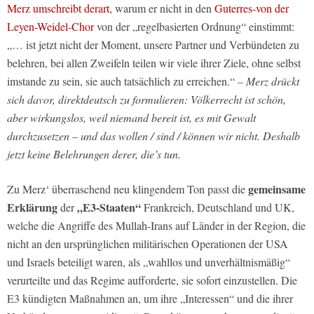
Merz umschreibt derart,
warum er nicht in den
Guterres-von der
Leyen-Weidel-Chor
von der „regelbasierten Ordnung“ einstimmt:
„… ist jetzt nicht der Moment, unsere Partner und Verbündeten zu
belehren, bei allen Zweifeln teilen wir viele ihrer Ziele, ohne selbst
imstande zu sein, sie auch tatsächlich zu erreichen.“
– Merz drückt
sich davor, direktdeutsch zu formulieren: Völkerrecht ist schön,
aber wirkungslos, weil niemand bereit ist, es mit Gewalt
durchzusetzen – und das wollen / sind / können wir nicht. Deshalb
jetzt keine Belehrungen derer, die’s tun.
gemeinsame
Zu Merz‘ überraschend neu klingendem Ton passt die
Erklärung
„E3-Staaten“
der
Frankreich, Deutschland und UK,
welche die Angriffe des Mullah-Irans auf Länder in der Region, die
nicht an den ursprünglichen militärischen Operationen der USA
und Israels beteiligt waren, als „wahllos und unverhältnismäßig“
verurteilte und das Regime aufforderte, sie sofort einzustellen. Die
E3 kündigten Maßnahmen an, um ihre „Interessen“ und die ihrer