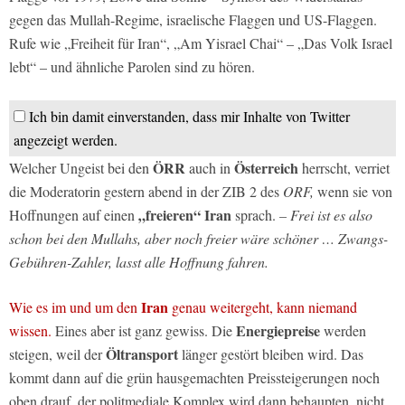
gegen das Mullah-Regime, israelische Flaggen und US-Flaggen.
Rufe wie „Freiheit für Iran“, „Am Yisrael Chai“ – „Das Volk Israel
lebt“ – und ähnliche Parolen sind zu hören.
Ich bin damit einverstanden, dass mir Inhalte von Twitter
angezeigt werden.
ÖRR
Österreich
Welcher Ungeist bei den
auch in
herrscht, verriet
die Moderatorin gestern abend in der ZIB 2 des
ORF,
wenn sie von
„freieren“ Iran
Hoffnungen auf einen
sprach.
– Frei ist es also
schon bei den Mullahs, aber noch freier wäre schöner … Zwangs-
Gebühren-Zahler, lasst alle Hoffnung fahren.
Iran
Wie es im und um den
genau weitergeht, kann niemand
Energiepreise
wissen.
Eines aber ist ganz gewiss. Die
werden
Öltransport
steigen, weil der
länger gestört bleiben wird. Das
kommt dann auf die grün hausgemachten Preissteigerungen noch
oben drauf, der politmediale Komplex wird dann behaupten, nicht