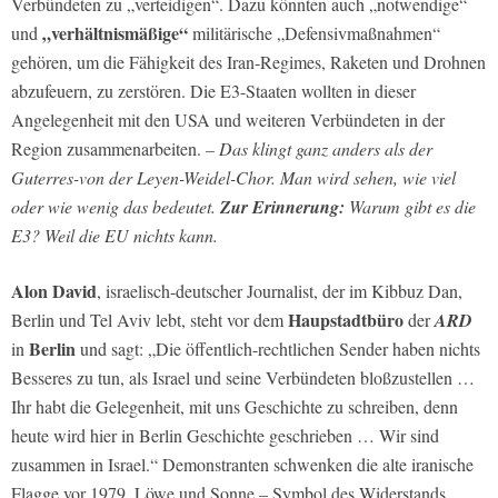
Verbündeten zu „verteidigen“. Dazu könnten auch „notwendige“
„verhältnismäßige“
und
militärische „Defensivmaßnahmen“
gehören, um die Fähigkeit des Iran-Regimes, Raketen und Drohnen
abzufeuern, zu zerstören. Die E3-Staaten wollten in dieser
Angelegenheit mit den USA und weiteren Verbündeten in der
Region zusammenarbeiten.
– Das klingt ganz anders als der
Guterres-von der Leyen-Weidel-Chor. Man wird sehen, wie viel
oder wie wenig das bedeutet.
Zur Erinnerung:
Warum gibt es die
E3? Weil die EU nichts kann.
Alon David
, israelisch-deutscher Journalist, der im Kibbuz Dan,
Haupstadtbüro
Berlin und Tel Aviv lebt, steht vor dem
der
ARD
Berlin
in
und sagt: „Die öffentlich-rechtlichen Sender haben nichts
Besseres zu tun, als Israel und seine Verbündeten bloßzustellen …
Ihr habt die Gelegenheit, mit uns Geschichte zu schreiben, denn
heute wird hier in Berlin Geschichte geschrieben … Wir sind
zusammen in Israel.“ Demonstranten schwenken die alte iranische
Flagge vor 1979, Löwe und Sonne – Symbol des Widerstands