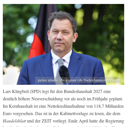
picture alliance / dts-Agentur | dts Nachrichtenagentur GmbH
Lars Klingbeil (SPD) legt für den Bundeshaushalt 2027 eine
deutlich höhere Neuverschuldung vor als noch im Frühjahr geplant.
Im Kernhaushalt ist eine Nettokreditaufnahme von 118,7 Milliarden
Euro vorgesehen. Das ist in der Kabinettvorlage zu lesen, die dem
Handelsblatt
und der ZEIT vorliegt. Ende April hatte die Regierung