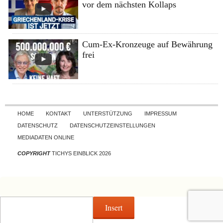
vor dem nächsten Kollaps
Cum-Ex-Kronzeuge auf Bewährung
frei
Skip to content
HOME
KONTAKT
UNTERSTÜTZUNG
IMPRESSUM
DATENSCHUTZ
DATENSCHUTZEINSTELLUNGEN
MEDIADATEN ONLINE
COPYRIGHT
TICHYS EINBLICK 2026
Insert