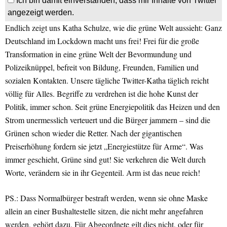
Ich bin damit einverstanden, dass mir Inhalte von Twitter
angezeigt werden.
Endlich zeigt uns Katha Schulze, wie die grüne Welt aussieht: Ganz
Deutschland im Lockdown macht uns frei! Frei für die große
Transformation in eine grüne Welt der Bevormundung und
Polizeiknüppel, befreit von Bildung, Freunden, Familien und
sozialen Kontakten. Unsere tägliche Twitter-Katha täglich reicht
völlig für Alles. Begriffe zu verdrehen ist die hohe Kunst der
Politik, immer schon. Seit grüne Energiepolitik das Heizen und den
Strom unermesslich verteuert und die Bürger jammern – sind die
Grünen schon wieder die Retter. Nach der gigantischen
Preiserhöhung fordern sie jetzt „Energiestütze für Arme“. Was
immer geschieht, Grüne sind gut! Sie verkehren die Welt durch
Worte, verändern sie in ihr Gegenteil. Arm ist das neue reich!
PS.: Dass Normalbürger bestraft werden, wenn sie ohne Maske
allein an einer Bushaltestelle sitzen, die nicht mehr angefahren
werden, gehört dazu. Für Abgeordnete gilt dies nicht, oder für