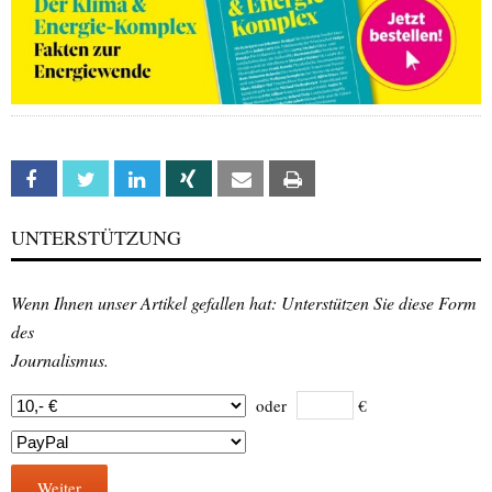
Facebook
Twitter
Linkedin
Xing
Email
Print
UNTERSTÜTZUNG
Wenn Ihnen unser Artikel gefallen hat: Unterstützen Sie diese Form
des
Journalismus.
oder
€
Weiter