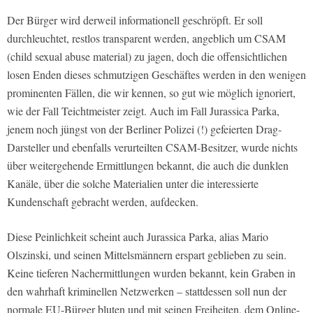
Der Bürger wird derweil informationell geschröpft. Er soll
durchleuchtet, restlos transparent werden, angeblich um CSAM
(child sexual abuse material) zu jagen, doch die offensichtlichen
losen Enden dieses schmutzigen Geschäftes werden in den wenigen
prominenten Fällen, die wir kennen, so gut wie möglich ignoriert,
wie der Fall Teichtmeister zeigt. Auch im Fall Jurassica Parka,
jenem noch jüngst von der Berliner Polizei (!) gefeierten Drag-
Darsteller und ebenfalls verurteilten CSAM-Besitzer, wurde nichts
über weitergehende Ermittlungen bekannt, die auch die dunklen
Kanäle, über die solche Materialien unter die interessierte
Kundenschaft gebracht werden, aufdecken.
Diese Peinlichkeit scheint auch Jurassica Parka, alias Mario
Olszinski, und seinen Mittelsmännern erspart geblieben zu sein.
Keine tieferen Nachermittlungen wurden bekannt, kein Graben in
den wahrhaft kriminellen Netzwerken – stattdessen soll nun der
normale EU-Bürger bluten und mit seinen Freiheiten, dem Online-