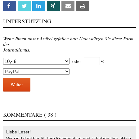
Facebook
Twitter
Linkedin
Xing
Email
Print
UNTERSTÜTZUNG
Wenn Ihnen unser Artikel gefallen hat: Unterstützen Sie diese Form
des
Journalismus.
oder
€
Weiter
KOMMENTARE
( 38 )
Liebe Leser!
Wir sind dankbar für Ihre Kommentare und schätzen Ihre aktive