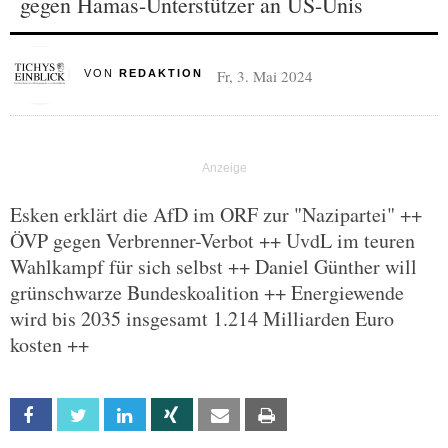
gegen Hamas-Unterstützer an US-Unis
Fr, 3. Mai 2024
VON
REDAKTION
Esken erklärt die AfD im ORF zur "Nazipartei" ++
ÖVP gegen Verbrenner-Verbot ++ UvdL im teuren
Wahlkampf für sich selbst ++ Daniel Günther will
grünschwarze Bundeskoalition ++ Energiewende
wird bis 2035 insgesamt 1.214 Milliarden Euro
kosten ++
Facebook
Twitter
Linkedin
Xing
Email
Print