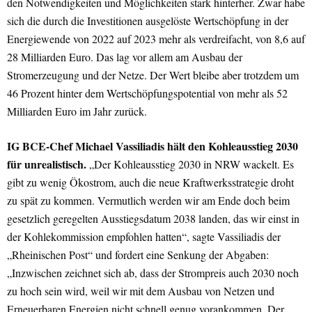
den Notwendigkeiten und Möglichkeiten stark hinterher. Zwar habe
sich die durch die Investitionen ausgelöste Wertschöpfung in der
Energiewende von 2022 auf 2023 mehr als verdreifacht, von 8,6 auf
28 Milliarden Euro. Das lag vor allem am Ausbau der
Stromerzeugung und der Netze. Der Wert bleibe aber trotzdem um
46 Prozent hinter dem Wertschöpfungspotential von mehr als 52
Milliarden Euro im Jahr zurück.
IG BCE-Chef Michael Vassiliadis hält den Kohleausstieg 2030
für unrealistisch.
„Der Kohleausstieg 2030 in NRW wackelt. Es
gibt zu wenig Ökostrom, auch die neue Kraftwerksstrategie droht
zu spät zu kommen. Vermutlich werden wir am Ende doch beim
gesetzlich geregelten Ausstiegsdatum 2038 landen, das wir einst in
der Kohlekommission empfohlen hatten“, sagte Vassiliadis der
„Rheinischen Post“ und fordert eine Senkung der Abgaben:
„Inzwischen zeichnet sich ab, dass der Strompreis auch 2030 noch
zu hoch sein wird, weil wir mit dem Ausbau von Netzen und
Erneuerbaren Energien nicht schnell genug vorankommen. Der