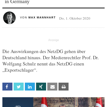
in Germany
Do, 1. Oktober 2020
VON
MAX MANNHART
Die Auswirkungen des NetzDG gehen über
Deutschland hinaus. Der Medienrechtler Prof. Dr.
Wolfgang Schulz nennt das NetzDG einen
„Exportschlager“.
Facebook
Twitter
Linkedin
Xing
Email
Print