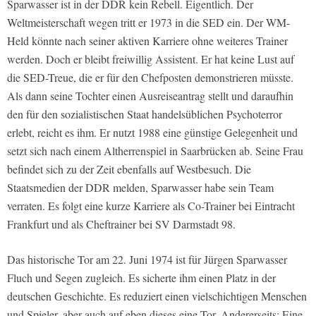
Sparwasser ist in der DDR kein Rebell. Eigentlich. Der
Weltmeisterschaft wegen tritt er 1973 in die SED ein. Der WM-
Held könnte nach seiner aktiven Karriere ohne weiteres Trainer
werden. Doch er bleibt freiwillig Assistent. Er hat keine Lust auf
die SED-Treue, die er für den Chefposten demonstrieren müsste.
Als dann seine Tochter einen Ausreiseantrag stellt und daraufhin
den für den sozialistischen Staat handelsüblichen Psychoterror
erlebt, reicht es ihm. Er nutzt 1988 eine günstige Gelegenheit und
setzt sich nach einem Altherrenspiel in Saarbrücken ab. Seine Frau
befindet sich zu der Zeit ebenfalls auf Westbesuch. Die
Staatsmedien der DDR melden, Sparwasser habe sein Team
verraten. Es folgt eine kurze Karriere als Co-Trainer bei Eintracht
Frankfurt und als Cheftrainer bei SV Darmstadt 98.
Das historische Tor am 22. Juni 1974 ist für Jürgen Sparwasser
Fluch und Segen zugleich. Es sicherte ihm einen Platz in der
deutschen Geschichte. Es reduziert einen vielschichtigen Menschen
und Spieler, aber auch auf eben dieses eine Tor. Andererseits: Eine