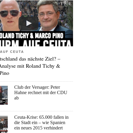
AUF CEUTA
tschland das nächste Ziel? –
Analyse mit Roland Tichy &
Pino
Club der Versager: Peter
Hahne rechnet mit der CDU
ab
Ceuta-Krise: 65.000 fallen in
die Stadt ein – wie Spanien
ein neues 2015 verhindert