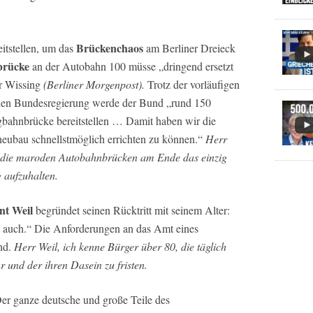
Brückenchaos
itstellen, um das
am Berliner Dreieck
brücke
an der Autobahn 100 müsse „dringend ersetzt
er Wissing
(Berliner Morgenpost).
Trotz der vorläufigen
nden Bundesregierung werde der Bund „rund 150
ngbahnbrücke bereitstellen … Damit haben wir die
neubau schnellstmöglich errichten zu können.“
Herr
ind die maroden Autobahnbrücken am Ende das einzig
 aufzuhalten.
nt Weil
begründet seinen Rücktritt mit seinem Alter:
as auch.“ Die Anforderungen an das Amt eines
rnd.
Herr Weil, ich kenne Bürger über 80, die täglich
r und der ihren Dasein zu fristen.
er ganze deutsche und große Teile des