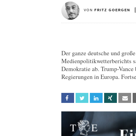
VON
FRITZ GOERGEN
Der ganze deutsche und große
Medienpolitikwetterberichts 
Demokratie ab. Trump-Vance 
Regierungen in Europa. Fortse
Facebook
Twitter
Linkedin
Xing
Em