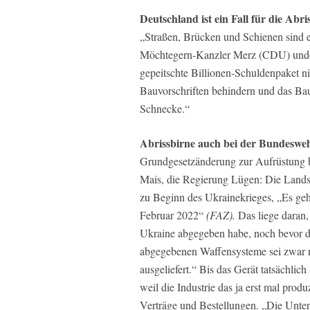
Deutschland ist ein Fall für die Abri
„Straßen, Brücken und Schienen sind e
Möchtegern-Kanzler Merz (CDU) unde
gepeitschte Billionen-Schuldenpaket ni
Bauvorschriften behindern und das Bau
Schnecke.“
Abrissbirne auch bei der Bundeswe
Grundgesetzänderung zur Aufrüstung be
Mais, die Regierung Lügen: Die Landstr
zu Beginn des Ukrainekrieges, „Es geht
Februar 2022“
(FAZ).
Das liege daran
Ukraine abgegeben habe, noch bevor di
abgegebenen Waffensysteme sei zwar na
ausgeliefert.“ Bis das Gerät tatsächli
weil die Industrie das ja erst mal prod
Verträge und Bestellungen. „Die Unters