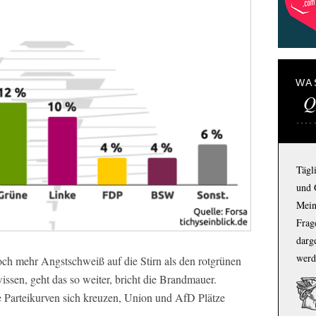
WA
Q
Tägl
und 
Mein
Frage
darg
werd
och mehr Angstschweiß auf die Stirn als den rotgrünen
issen, geht das so weiter, bricht die Brandmauer.
ie Parteikurven sich kreuzen, Union und AfD Plätze