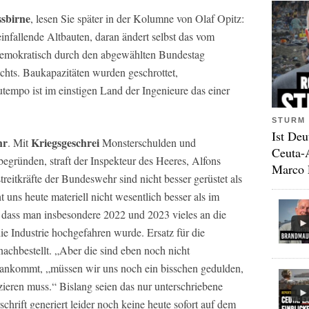
ssbirne
, lesen Sie später in der Kolumne von Olaf Opitz:
infallende Altbauten, daran ändert selbst das vom
mokratisch durch den abgewählten Bundestag
chts. Baukapazitäten wurden geschrottet,
tempo ist im einstigen Land der Ingenieure das einer
STURM 
Ist Deu
hr
Kriegsgeschrei
. Mit
Monsterschulden und
Ceuta-
gründen, straft der Inspekteur des Heeres, Alfons
Marco 
eitkräfte der Bundeswehr sind nicht besser gerüstet als
 uns heute materiell nicht wesentlich besser als im
, dass man insbesondere 2022 und 2023 vieles an die
e Industrie hochgefahren wurde. Ersatz für die
chbestellt. „Aber die sind eben noch nicht
ch ankommt, „müssen wir uns noch ein bisschen gedulden,
uzieren muss.“ Bislang seien das nur unterschriebene
chrift generiert leider noch keine heute sofort auf dem