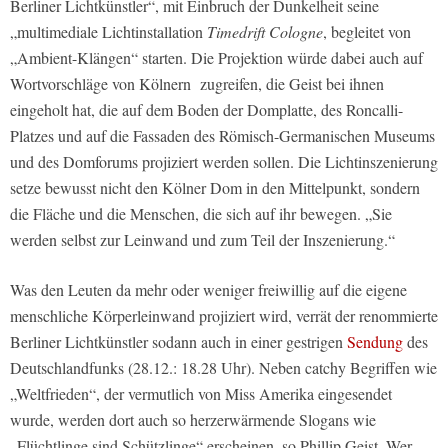
Berliner Lichtkünstler“, mit Einbruch der Dunkelheit seine
„multimediale Lichtinstallation
Timedrift Cologne
, begleitet von
„Ambient-Klängen“ starten. Die Projektion würde dabei auch auf
Wortvorschläge von Kölnern zugreifen, die Geist bei ihnen
eingeholt hat, die auf dem Boden der Domplatte, des Roncalli-
Platzes und auf die Fassaden des Römisch-Germanischen Museums
und des Domforums projiziert werden sollen. Die Lichtinszenierung
setze bewusst nicht den Kölner Dom in den Mittelpunkt, sondern
die Fläche und die Menschen, die sich auf ihr bewegen. „Sie
werden selbst zur Leinwand und zum Teil der Inszenierung.“
Was den Leuten da mehr oder weniger freiwillig auf die eigene
menschliche Körperleinwand projiziert wird, verrät der renommierte
Berliner Lichtkünstler sodann auch in einer gestrigen
Sendung
des
Deutschlandfunks (28.12.: 18.28 Uhr). Neben catchy Begriffen wie
„Weltfrieden“, der vermutlich von Miss Amerika eingesendet
wurde, werden dort auch so herzerwärmende Slogans wie
„Flüchtlinge sind Schützlinge“ erscheinen, so Phillip Geist. Wer