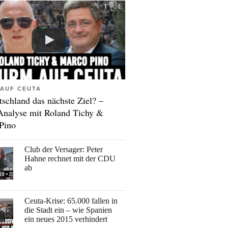
AUF CEUTA
tschland das nächste Ziel? –
Analyse mit Roland Tichy &
Pino
Club der Versager: Peter
Hahne rechnet mit der CDU
ab
Ceuta-Krise: 65.000 fallen in
die Stadt ein – wie Spanien
ein neues 2015 verhindert