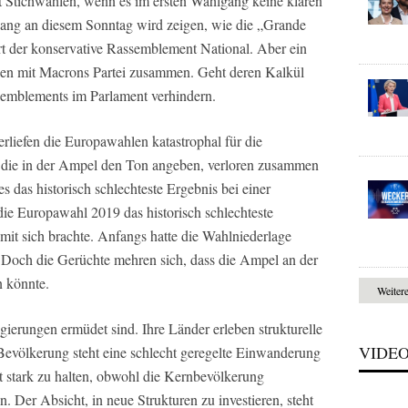
t Stichwahlen, wenn es im ersten Wahlgang keine klaren
gang an diesem Sonntag wird zeigen, wie die „Grande
hrt der konservative Rassemblement National. Aber ein
hlen mit Macrons Partei zusammen. Geht deren Kalkül
semblements im Parlament verhindern.
rliefen die Europawahlen katastrophal für die
 die in der Ampel den Ton angeben, verloren zusammen
 das historisch schlechteste Ergebnis bei einer
e Europawahl 2019 das historisch schlechteste
mit sich brachte. Anfangs hatte die Wahlniederlage
 Doch die Gerüchte mehren sich, dass die Ampel an der
n könnte.
Weiter
egierungen ermüdet sind. Ihre Länder erleben strukturelle
VIDE
evölkerung steht eine schlecht geregelte Einwanderung
t stark zu halten, obwohl die Kernbevölkerung
. Der Absicht, in neue Strukturen zu investieren, steht