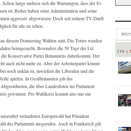
. Schon lange mehren sich die Warnungen, dass der 81-
en ist. Bisher haben seine Administration und seine
mmen aggressiv abgewiesen. Doch seit seinem TV-Duell
gkeit für alle zu sehen.
MEI
n an diesem Donnerstag Wahlen statt. Die Tories wurden
andalen heimgesucht. Besonders die 50 Tage der Liz
24h
l die Konservative Partei Britanniens daherkommt. Der
icht auch nicht mehr zu. Aber der Arbeiterpartei könnte
ei noch unklar ist, inwiefern die Liberalen und die
lle spielen. In Großbritannien gilt das
 Abgeordneten, die über Landeslisten ins Parlament
kreis gewinnen. Pro Wahlkreis kommt also nur ein
i miserabel verlaufenen Europawahl hat Präsident
 des Parlaments ausgerufen. Auch in Frankreich gilt