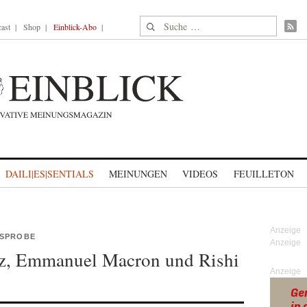
Suche nach:
ast
Shop
Einblick-Abo
DAILI|ES|SENTIALS
MEINUNGEN
VIDEOS
FEUILLETON
GSPROBE
lz, Emmanuel Macron und Rishi
Anzeige