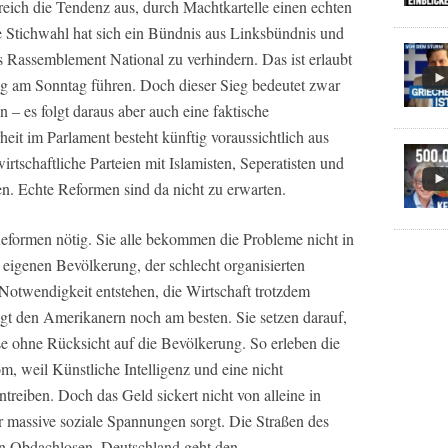
reich die Tendenz aus, durch Machtkartelle einen echten
e Stichwahl hat sich ein Bündnis aus Linksbündnis und
s Rassemblement National zu verhindern. Das ist erlaubt
g am Sonntag führen. Doch dieser Sieg bedeutet zwar
n – es folgt daraus aber auch eine faktische
eit im Parlament besteht künftig voraussichtlich aus
rtschaftliche Parteien mit Islamisten, Seperatisten und
 Echte Reformen sind da nicht zu erwarten.
Reformen nötig. Sie alle bekommen die Probleme nicht in
 eigenen Bevölkerung, der schlecht organisierten
Notwendigkeit entstehen, die Wirtschaft trotzdem
lingt den Amerikanern noch am besten. Sie setzen darauf,
ise ohne Rücksicht auf die Bevölkerung. So erleben die
, weil Künstliche Intelligenz und eine nicht
treiben. Doch das Geld sickert nicht von alleine in
r massive soziale Spannungen sorgt. Die Straßen des
on Obdachlosen. Deutschland geht den