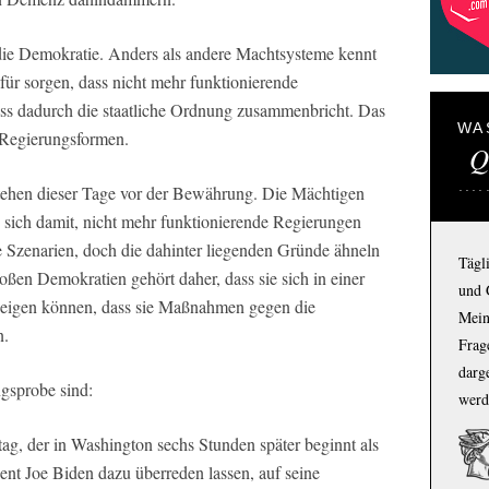
die Demokratie. Anders als andere Machtsysteme kennt
für sorgen, dass nicht mehr funktionierende
ss dadurch die staatliche Ordnung zusammenbricht. Das
WA
 Regierungsformen.
Q
tehen dieser Tage vor der Bewährung. Die Mächtigen
n sich damit, nicht mehr funktionierende Regierungen
e Szenarien, doch die dahinter liegenden Gründe ähneln
Tägl
ßen Demokratien gehört daher, dass sie sich in einer
und 
 zeigen können, dass sie Maßnahmen gegen die
Mein
n.
Frage
darg
gsprobe sind:
werd
g, der in Washington sechs Stunden später beginnt als
dent Joe Biden dazu überreden lassen, auf seine