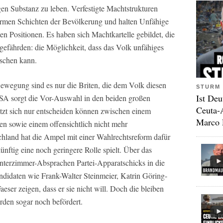
en Substanz zu leben. Verfestigte Machtstrukturen
armen Schichten der Bevölkerung und halten Unfähige
en Positionen. Es haben sich Machtkartelle gebildet, die
gefährden: die Möglichkeit, dass das Volk unfähiges
uschen kann.
ewegung sind es nur die Briten, die dem Volk diesen
STURM 
Ist Deu
SA sorgt die Vor-Auswahl in den beiden großen
Ceuta-
etzt sich nur entscheiden können zwischen einem
Marco 
en sowie einem offensichtlich nicht mehr
chland hat die Ampel mit einer Wahlrechtsreform dafür
ünftig eine noch geringere Rolle spielt. Über das
terzimmer-Absprachen Partei-Apparatschicks in die
didaten wie Frank-Walter Steinmeier, Katrin Göring-
eser zeigen, dass er sie nicht will. Doch die bleiben
den sogar noch befördert.