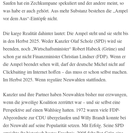
Saufen hat ein Zechkumpane spekuliert und der andere meint, so
was habe er auch gehört. Aus mehr Substanz bestehen die „Ampel
vor dem Aus“-Eintöpfe nicht.
Die karge Realität dahinter lautet: Die Ampel steht und sie steht bis
in den Herbst 2025. Weder Kanzler Olaf Scholz (SPD) wird sie
beenden, noch „Wirtschaftsminister“ Robert Habeck (Grüne) und
schon gar nicht Finanzminister Christian Lindner (FDP). Wenn er
die Ampel beendet sehen will, darf der deutsche Michel nicht auf
Clickbaiting im Internet hoffen – das muss er schon selbst machen.
Im Herbst 2025. Wenn reguläre Neuwahlen stattfinden.
Kanzler und ihre Partner haben Neuwahlen bisher nur erzwungen,
wenn die jeweilige Koalition zerrüttet war – und sie selbst eine
Perspektive auf einen Wahlsieg hatten. 1972 waren viele FDP-
Abgeordnete zur CDU übergelaufen und Willy Brandt konnte bei
der Neuwahl auf seine Popularität setzen. Mit Erfolg. Seine SPD
erreichte ihr historisch bestes Ergebnis. 2005 fuhr Rot-Grün eine