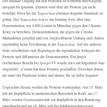
Der mediale Umgang mit den Protesten ist weiterhin überwiegend
arrogant bis ignorant. Zumeist wird über die Proteste gar nicht
berichtet. Etwa bei der
Tagesschau
scheinen doppelte Standards zu
gelten. Der
Tagesschau
war es am Sonntag wert, über eine
Demonstration von 4.000 Leuten in München gegen den Ukraine-
Krieg zu berichten. Demonstrationen, die gegen die Corona-
Maßnahmen gerichtet und von vergleichbarem Umfang sind, finden
regelmäßig keine Erwähnung in der
Tagesschau
. Auf der anderen
Seite verschleiern viele Reportagen die eigentlichen Anliegen der
Proteste und diffamieren die Demonstranten. Ein jüngst
erschienener Bericht bei
Spiegel-TV
wurde etwa mit folgendem Satz
eingeleitet: „Corona hat neue Fronten geschaffen: Zwischen denen,
die unter der Pandemie leiden und denen, die sie lieber leugnen“.
Ungeachtet dessen werden die Proteste weitergehen. Am 15. März
tritt die Impfpflicht in medizinischen Bereichen in Kraft, am 17.
März werden Gesetzesentwürfe zur Impfpflicht in den Bundestag
eingebracht und am 18. März soll das Infektionsschutzgesetz