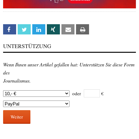
Facebook
Twitter
Linkedin
Xing
Email
Print
UNTERSTÜTZUNG
Wenn Ihnen unser Artikel gefallen hat: Unterstützen Sie diese Form
des
Journalismus.
oder
€
Weiter