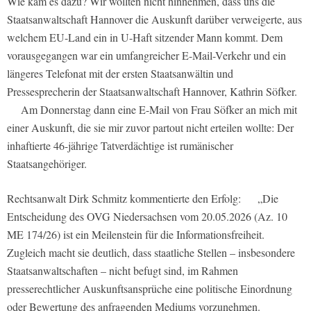
Wie kam es dazu? Wir wollten nicht hinnehmen, dass uns die
Staatsanwaltschaft Hannover die Auskunft darüber verweigerte, aus
welchem EU-Land ein in U-Haft sitzender Mann kommt. Dem
vorausgegangen war ein umfangreicher E-Mail-Verkehr und ein
längeres Telefonat mit der ersten Staatsanwältin und
Pressesprecherin der Staatsanwaltschaft Hannover, Kathrin Söfker.
Am Donnerstag dann eine E-Mail von Frau Söfker an mich mit
einer Auskunft, die sie mir zuvor partout nicht erteilen wollte: Der
inhaftierte 46-jährige Tatverdächtige ist rumänischer
Staatsangehöriger.
Rechtsanwalt Dirk Schmitz kommentierte den Erfolg: „Die
Entscheidung des OVG Niedersachsen vom 20.05.2026 (Az. 10
ME 174/26) ist ein Meilenstein für die Informationsfreiheit.
Zugleich macht sie deutlich, dass staatliche Stellen – insbesondere
Staatsanwaltschaften – nicht befugt sind, im Rahmen
presserechtlicher Auskunftsansprüche eine politische Einordnung
oder Bewertung des anfragenden Mediums vorzunehmen.