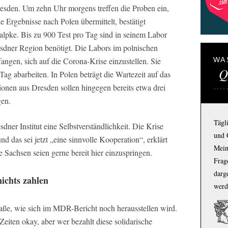
esden. Um zehn Uhr morgens treffen die Proben ein,
Ergebnisse nach Polen übermittelt, bestätigt
Dalpke. Bis zu 900 Test pro Tag sind in seinem Labor
esdner Region benötigt. Die Labors im polnischen
fangen, sich auf die Corona-Krise einzustellen. Sie
WA
Q
g abarbeiten. In Polen beträgt die Wartezeit auf das
tionen aus Dresden sollen hingegen bereits etwa drei
gen.
Tägl
sdner Institut eine Selbstverständlichkeit. Die Krise
und 
d das sei jetzt „eine sinnvolle Kooperation“, erklärt
Mein
 Sachsen seien gerne bereit hier einzuspringen.
Frage
darg
ichts zahlen
werd
traße, wie sich im MDR-Bericht noch herausstellen wird.
Zeiten okay, aber wer bezahlt diese solidarische