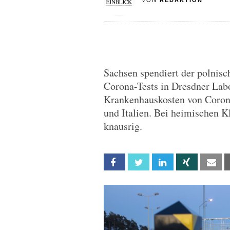
VON
REDAKTION
Sachsen spendiert der polnis
Corona-Tests in Dresdner Lab
Krankenhauskosten von Corona
und Italien. Bei heimischen K
knausrig.
Facebook
Twitter
Linkedin
Xing
Em