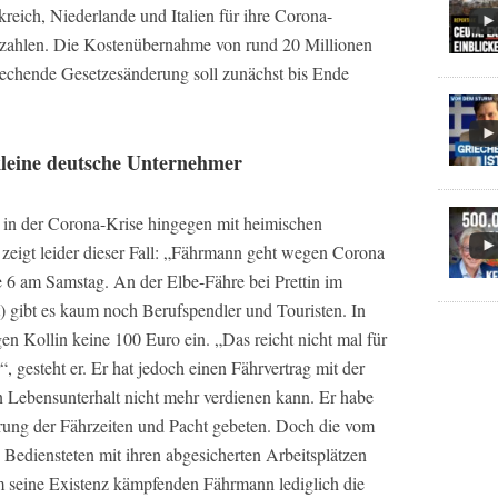
ich, Niederlande und Italien für ihre Corona-
s zahlen. Die Kostenübernahme von rund 20 Millionen
echende Gesetzesänderung soll zunächst bis Ende
kleine deutsche Unternehmer
d in der Corona-Krise hingegen mit heimischen
eigt leider dieser Fall: „Fährmann geht wegen Corona
ite 6 am Samstag. An der Elbe-Fähre bei Prettin im
 gibt es kaum noch Berufspendler und Touristen. In
 Kollin keine 100 Euro ein. „Das reicht nicht mal für
, gesteht er. Er hat jedoch einen Fährvertrag mit der
en Lebensunterhalt nicht mehr verdienen kann. Er habe
rung der Fährzeiten und Pacht gebeten. Doch die vom
n Bediensteten mit ihren abgesicherten Arbeitsplätzen
um seine Existenz kämpfenden Fährmann lediglich die