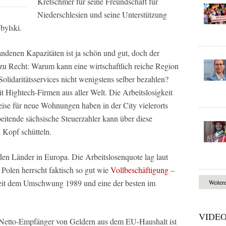
Kretschmer für seine Freundschaft für
Niederschlesien und seine Unterstützung
bylski.
ndenen Kapazitäten ist ja schön und gut, doch der
zt zu Recht: Warum kann eine wirtschaftlich reiche Region
olidaritätsservices nicht wenigstens selber bezahlen?
 Hightech-Firmen aus aller Welt. Die Arbeitslosigkeit
eise für neue Wohnungen haben in der City vielerorts
beitende sächsische Steuerzahler kann über diese
 Kopf schütteln.
den Länder in Europa. Die Arbeitslosenquote lag laut
 Polen herrscht faktisch so gut wie
Vollbeschäftigung
–
seit dem Umschwung 1989 und eine der besten im
Weiter
VIDE
 Netto-Empfänger von Geldern aus dem EU-Haushalt ist