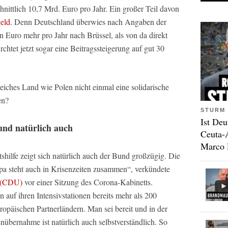
nittlich 10,7 Mrd. Euro pro Jahr. Ein großer Teil davon
geld
. Denn Deutschland überwies nach Angaben der
 Euro mehr pro Jahr nach Brüssel, als von da direkt
chtet jetzt sogar eine Beitragssteigerung auf gut 30
reiches Land wie Polen nicht einmal eine solidarische
en?
STURM 
Ist Deu
nd natürlich auch
Ceuta-
Marco 
hilfe zeigt sich natürlich auch der Bund großzügig. Die
pa steht auch in Krisenzeiten zusammen“, verkündete
n (CDU)
vor einer Sitzung des Corona-Kabinetts.
auf ihren Intensivstationen bereits mehr als 200
opäischen Partnerländern. Man sei bereit und in der
übernahme ist natürlich auch selbstverständlich. So