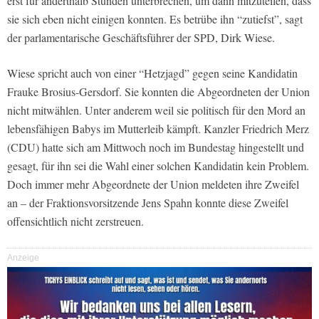
erst für anderthalb Stunden unterbrechen, um dann mitzuteilen, dass
sie sich eben nicht einigen konnten. Es betrübe ihn “zutiefst”, sagt
der parlamentarische Geschäftsführer der SPD, Dirk Wiese.
Wiese spricht auch von einer “Hetzjagd” gegen seine Kandidatin
Frauke Brosius-Gersdorf. Sie konnten die Abgeordneten der Union
nicht mitwählen. Unter anderem weil sie politisch für den Mord an
lebensfähigen Babys im Mutterleib kämpft. Kanzler Friedrich Merz
(CDU) hatte sich am Mittwoch noch im Bundestag hingestellt und
gesagt, für ihn sei die Wahl einer solchen Kandidatin kein Problem.
Doch immer mehr Abgeordnete der Union meldeten ihre Zweifel
an – der Fraktionsvorsitzende Jens Spahn konnte diese Zweifel
offensichtlich nicht zerstreuen.
Anzeige