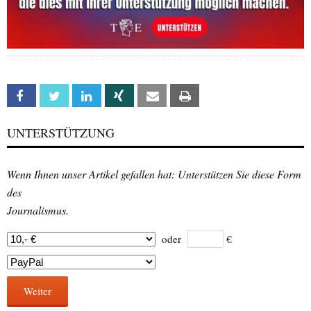
Facebook
Twitter
Linkedin
Xing
Email
Print
UNTERSTÜTZUNG
Wenn Ihnen unser Artikel gefallen hat: Unterstützen Sie diese Form
des
Journalismus.
oder
€
Weiter