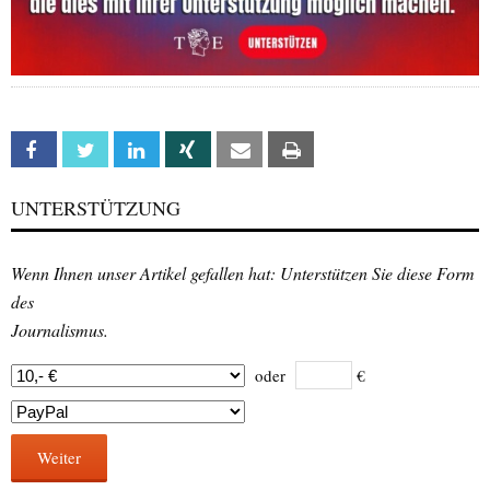
Facebook
Twitter
Linkedin
Xing
Email
Print
UNTERSTÜTZUNG
Wenn Ihnen unser Artikel gefallen hat: Unterstützen Sie diese Form
des
Journalismus.
oder
€
Weiter