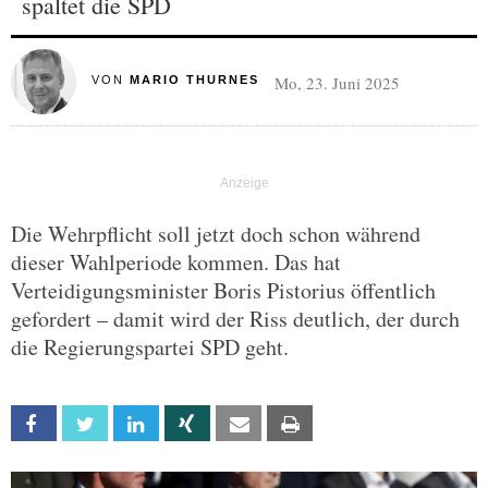
spaltet die SPD
Mo, 23. Juni 2025
VON
MARIO THURNES
Die Wehrpflicht soll jetzt doch schon während
dieser Wahlperiode kommen. Das hat
Verteidigungsminister Boris Pistorius öffentlich
gefordert – damit wird der Riss deutlich, der durch
die Regierungspartei SPD geht.
Facebook
Twitter
Linkedin
Xing
Email
Print