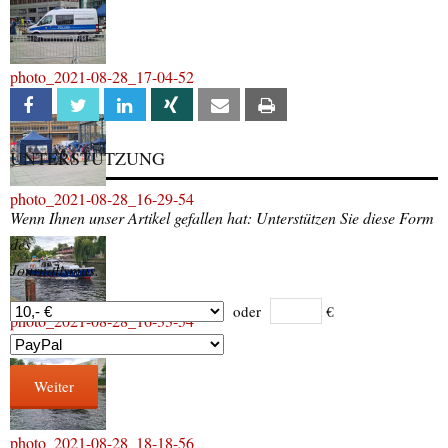
photo_2021-08-28_17-04-52
Facebook
Twitter
Linkedin
Xing
Email
Print
UNTERSTÜTZUNG
photo_2021-08-28_16-29-54
Wenn Ihnen unser Artikel gefallen hat: Unterstützen Sie diese Form
des
Journalismus.
oder
€
photo_2021-08-28_16-33-54
Weiter
photo_2021-08-28_18-18-56