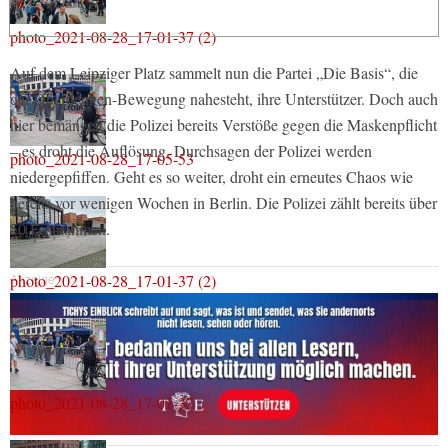
photo_2021-08-28_17-01-37 (2)
Auf dem Leipziger Platz sammelt nun die Partei „Die Basis“, die
der Querdenken-Bewegung nahesteht, ihre Unterstützer. Doch auch
hier bemängelt die Polizei bereits Verstöße gegen die Maskenpflicht
– es droht die Auflösung. Durchsagen der Polizei werden
photo_2021-08-28_17-05-53
niedergepfiffen. Geht es so weiter, droht ein erneutes Chaos wie
bereits vor wenigen Wochen in Berlin. Die Polizei zählt bereits über
50 Festnahmen.
photo_2021-08-28_17-01-37 (2)
Anzeige
photo_2021-08-28_17-01-37