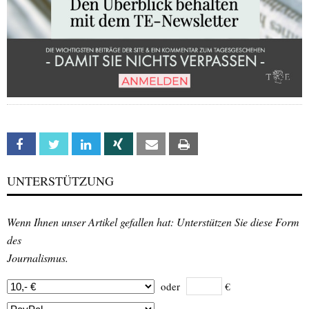
Facebook
Twitter
Linkedin
Xing
Email
Print
UNTERSTÜTZUNG
Wenn Ihnen unser Artikel gefallen hat: Unterstützen Sie diese Form
des
Journalismus.
oder
€