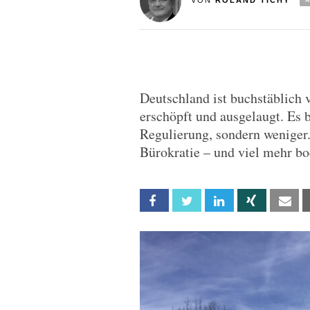
VON
ROLAND TICHY
Deutschland ist buchstäblich 
erschöpft und ausgelaugt. Es 
Regulierung, sondern weniger.
Bürokratie – und viel mehr b
Facebook
Twitter
Linkedin
Xing
Em