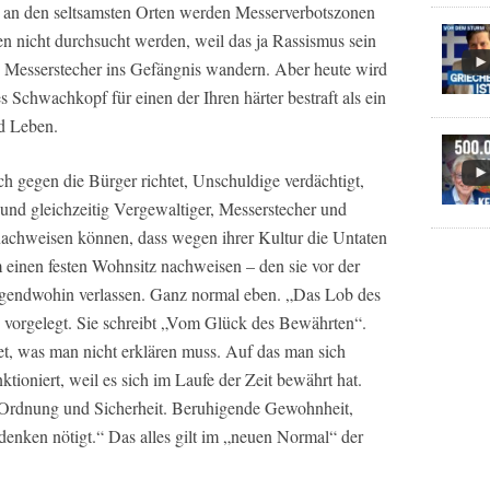
 an den seltsamsten Orten werden Messerverbotszonen
en nicht durchsucht werden, weil das ja Rassismus sein
s Messerstecher ins Gefängnis wandern. Aber heute wird
Schwachkopf für einen der Ihren härter bestraft als ein
nd Leben.
sich gegen die Bürger richtet, Unschuldige verdächtigt,
t und gleichzeitig Vergewaltiger, Messerstecher und
 nachweisen können, dass wegen ihrer Kultur die Untaten
 einen festen Wohnsitz nachweisen – den sie vor der
gendwohin verlassen. Ganz normal eben. „Das Lob des
 vorgelegt. Sie schreibt „Vom Glück des Bewährten“.
t, was man nicht erklären muss. Auf das man sich
ktioniert, weil es sich im Laufe der Zeit bewährt hat.
 Ordnung und Sicherheit. Beruhigende Gewohnheit,
denken nötigt.“ Das alles gilt im „neuen Normal“ der