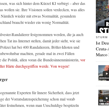
ssen, was sich hinter dem Kürzel KI verbirgt – aber das
 wollen sie. Ihre Visionen sollen verdecken, was alles
 Nämlich wieder mit etwas Normalität, gesundem
schland braucht wieder ein wenig Normalität.
lvester-Randalierer festgenommen werden, die ja auch
STURM 
n Tat ins Internet stellen, damit jeder sieht, wie sie
Ist Deu
olizei hat bei 400 Randalierern, Böller-Idioten und
Ceuta-
bewohnbar machten, gerade mal in zwei Fällen
Marco 
 die Politik, allen voran die Bundesinnenministerin
,
vor
voller Härte durchgegriffen werde. Von wegen!
ürger
ogenannte Experten für Innere Sicherheit, dass jetzt
Zuge der Vorratsdatenspeicherung schon mal vorab
 Täter festnehmen, wenn man Unschuldige bespitzeln