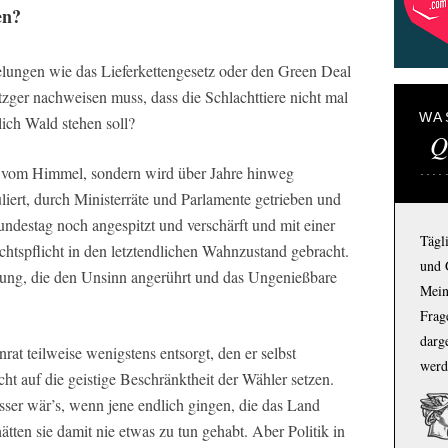
en?
lungen wie das Lieferkettengesetz oder den Green Deal
ger nachweisen muss, dass die Schlachttiere nicht mal
WA
lich Wald stehen soll?
Q
ch vom Himmel, sondern wird über Jahre hinweg
liert, durch Ministerräte und Parlamente getrieben und
destag noch angespitzt und verschärft und mit einer
Tägl
chtspflicht in den letztendlichen Wahnzustand gebracht.
und 
erung, die den Unsinn angerührt und das Ungenießbare
Mein
Frage
darg
rat teilweise wenigstens entsorgt, den er selbst
werd
ht auf die geistige Beschränktheit der Wähler setzen.
esser wär’s, wenn jene endlich gingen, die das Land
s hätten sie damit nie etwas zu tun gehabt. Aber Politik in