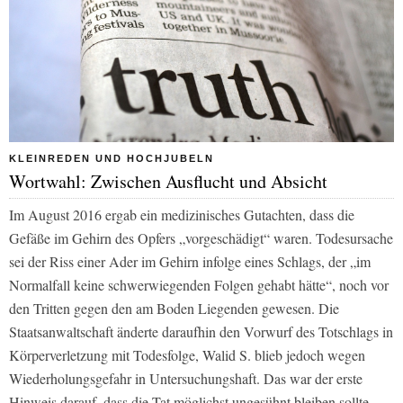
KLEINREDEN UND HOCHJUBELN
Wortwahl: Zwischen Ausflucht und Absicht
Im August 2016 ergab ein medizinisches Gutachten, dass die
Gefäße im Gehirn des Opfers „vorgeschädigt“ waren. Todesursache
sei der Riss einer Ader im Gehirn infolge eines Schlags, der „im
Normalfall keine schwerwiegenden Folgen gehabt hätte“, noch vor
den Tritten gegen den am Boden Liegenden gewesen. Die
Staatsanwaltschaft änderte daraufhin den Vorwurf des Totschlags in
Körperverletzung mit Todesfolge, Walid S. blieb jedoch wegen
Wiederholungsgefahr in Untersuchungshaft. Das war der erste
Hinweis darauf, dass die Tat möglichst ungesühnt bleiben sollte,