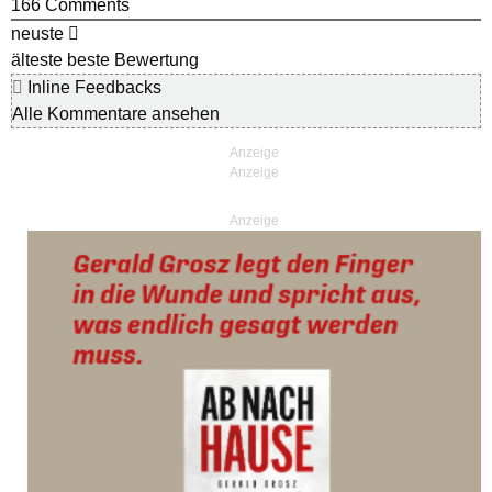
166
Comments
neuste
älteste
beste Bewertung
Inline Feedbacks
Alle Kommentare ansehen
Anzeige