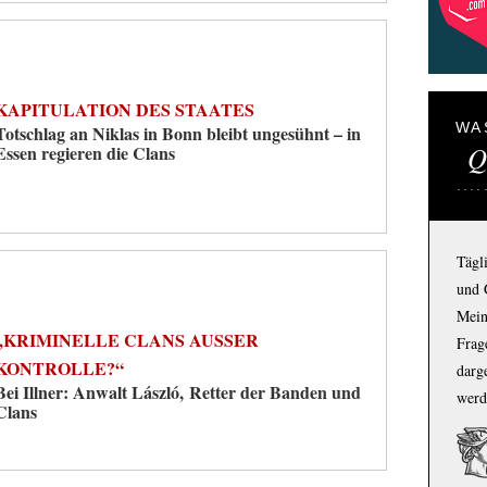
KAPITULATION DES STAATES
WA
Totschlag an Niklas in Bonn bleibt ungesühnt – in
Q
Essen regieren die Clans
Tägl
und 
Mein
„KRIMINELLE CLANS AUSSER K
Frage
ONTROLLE?“
darg
Bei Illner: Anwalt László, Retter der Banden und
werd
Clans