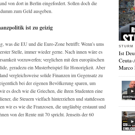
 und von dort in Berlin eingefordert. Sollen doch die
zu dumm zum Geld ausgeben.
nzpolitik ist zu geizig
gig, was die EU und die Euro-Zone betrifft: Wenn’s ums
STURM 
erster Stelle, immer wieder gerne. Nach innen wäre es
Ist Deu
rsamkeit vorzuwerfen; verglichen mit den europäischen
Ceuta-
Marco 
lide, geradezu ein Musterbeispiel für Honorigkeit. Aber
and vergleichsweise solide Finanzen im Gegensatz zu
gentlich bei der eigenen Bevölkerung sparen, um
r es doch wie die Griechen, die ihren Studenten eine
liener, die Steuern vielfach hinterziehen und stattdessen
en wir es wie die Franzosen, die ungläubig erstaunt und
hnen von der Rente mit 70 spricht. Jenseits der 60