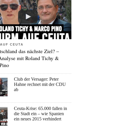
AUF CEUTA
tschland das nächste Ziel? –
Analyse mit Roland Tichy &
Pino
Club der Versager: Peter
Hahne rechnet mit der CDU
ab
Ceuta-Krise: 65.000 fallen in
die Stadt ein – wie Spanien
ein neues 2015 verhindert