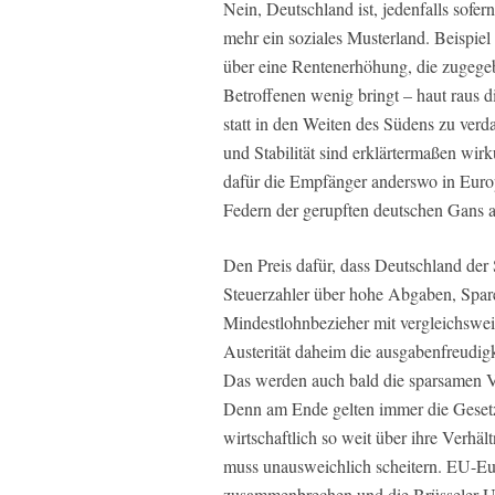
Nein, Deutschland ist, jedenfalls sofern
mehr ein soziales Musterland. Beispie
über eine Rentenerhöhung, die zugege
Betroffenen wenig bringt – haut raus 
statt in den Weiten des Südens zu verda
und Stabilität sind erklärtermaßen wir
dafür die Empfänger anderswo in Europ
Federn der gerupften deutschen Gans a
Den Preis dafür, dass Deutschland der 
Steuerzahler über hohe Abgaben, Spare
Mindestlohnbezieher mit vergleichswei
Austerität daheim die ausgabenfreudigk
Das werden auch bald die sparsamen V
Denn am Ende gelten immer die Gesetz
wirtschaftlich so weit über ihre Verhäl
muss unausweichlich scheitern. EU-
zusammenbrechen und die Brüsseler Um