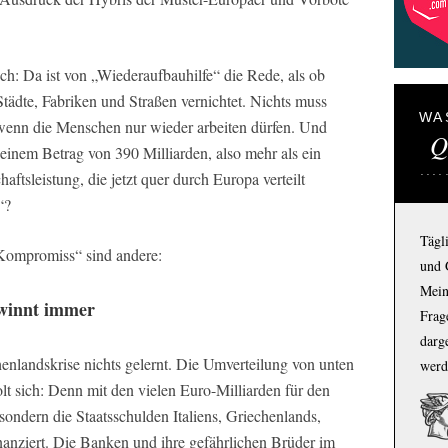
ch: Da ist von „Wiederaufbauhilfe“ die Rede, als ob
tädte, Fabriken und Straßen vernichtet. Nichts muss
WA
 wenn die Menschen nur wieder arbeiten dürfen. Und
Q
 einem Betrag von 390 Milliarden, also mehr als ein
ftsleistung, die jetzt quer durch Europa verteilt
“?
Tägl
„Kompromiss“ sind andere:
und 
Mein
winnt immer
Frage
darg
enlandskrise nichts gelernt. Die Umverteilung von unten
werd
t sich: Denn mit den vielen Euro-Milliarden für den
ondern die Staatsschulden Italiens, Griechenlands,
nanziert. Die Banken und ihre gefährlichen Brüder im