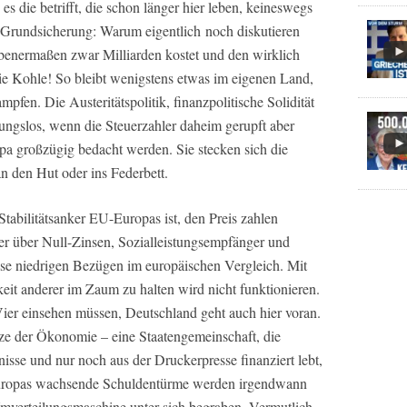
 es die betrifft, die schon länger hier leben, keineswegs
l Grundsicherung: Warum eigentlich noch diskutieren
benermaßen zwar Milliarden kostet und den wirklich
die Kohle! So bleibt wenigstens etwas im eigenen Land,
mpfen. Die Austeritätspolitik, finanzpolitische Solidität
kungslos, wenn die Steuerzahler daheim gerupft aber
a großzügig bedacht werden. Sie stecken sich die
n den Hut oder ins Federbett.
Stabilitätsanker EU-Europas ist, den Preis zahlen
r über Null-Zinsen, Sozialleistungsempfänger und
se niedrigen Bezügen im europäischen Vergleich. Mit
eit anderer im Zaum zu halten wird nicht funktionieren.
ier einsehen müssen, Deutschland geht auch hier voran.
e der Ökonomie – eine Staatengemeinschaft, die
tnisse und nur noch aus der Druckerpresse finanziert lebt,
Europas wachsende Schuldentürme werden irgendwann
verteilungsmaschine unter sich begraben. Vermutlich