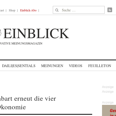
Suche nach:
ast
Shop
Einblick-Abo
DAILI|ES|SENTIALS
MEINUNGEN
VIDEOS
FEUILLETON
bart erneut die vier
Anzeige
Ökonomie