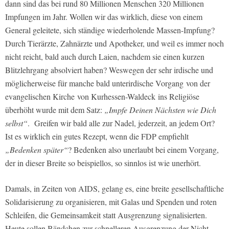
dann sind das bei rund 80 Millionen Menschen 320 Millionen
Impfungen im Jahr. Wollen wir das wirklich, diese von einem
General geleitete, sich ständige wiederholende Massen-Impfung?
Durch Tierärzte, Zahnärzte und Apotheker, und weil es immer noch
nicht reicht, bald auch durch Laien, nachdem sie einen kurzen
Blitzlehrgang absolviert haben? Weswegen der sehr irdische und
möglicherweise für manche bald unterirdische Vorgang
von der
evangelischen Kirche
von Kurhessen-Waldeck
ins Religiöse
überhöht wurde mit dem Satz:
„Impfe Deinen Nächsten wie Dich
selbst“
.
Greifen wir bald alle zur Nadel, jederzeit, an jedem Ort?
Ist es wirklich ein gutes Rezept, wenn die FDP empfiehlt
„Bedenken später“
? Bedenken also unerlaubt bei einem Vorgang,
der in dieser Breite so beispiellos, so sinnlos ist wie unerhört.
Damals, in Zeiten von AIDS, gelang es, eine breite gesellschaftliche
Solidarisierung zu organisieren, mit Galas und Spenden und roten
Schleifen, die Gemeinsamkeit statt Ausgrenzung signalisierten.
Heute sollen Bändchen zur schnelleren Ausgrenzung der Nicht-