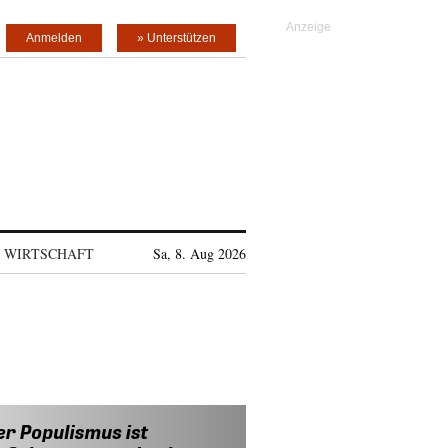
Anmelden
» Unterstützen
WIRTSCHAFT
Sa, 8. Aug 2026