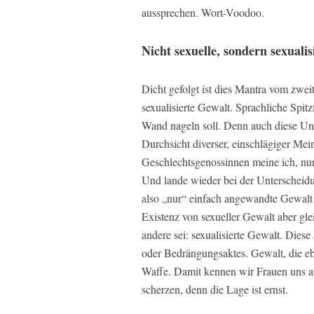
aussprechen. Wort-Voodoo.
Nicht sexuelle, sondern sexualis
Dicht gefolgt ist dies Mantra vom zweit
sexualisierte Gewalt. Sprachliche Spit
Wand nageln soll. Denn auch diese Unt
Durchsicht diverser, einschlägiger Me
Geschlechtsgenossinnen meine ich, nun
Und lande wieder bei der Unterscheid
also „nur“ einfach angewandte Gewalt
Existenz von sexueller Gewalt aber gle
andere sei: sexualisierte Gewalt. Dies
oder Bedrängungsaktes. Gewalt, die ebe
Waffe. Damit kennen wir Frauen uns au
scherzen, denn die Lage ist ernst.