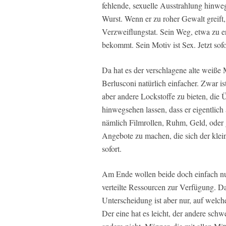
fehlende, sexuelle Ausstrahlung hinweg
Wurst. Wenn er zu roher Gewalt greift,
Verzweiflungstat. Sein Weg, etwa zu er
bekommt. Sein Motiv ist Sex. Jetzt sofo
Da hat es der verschlagene alte weiße
Berlusconi natürlich einfacher. Zwar i
aber andere Lockstoffe zu bieten, die
hinwegsehen lassen, dass er eigentlich 
nämlich Filmrollen, Ruhm, Geld, oder g
Angebote zu machen, die sich der kleine
sofort.
Am Ende wollen beide doch einfach nur
verteilte Ressourcen zur Verfügung. D
Unterscheidung ist aber nur, auf welch
Der eine hat es leicht, der andere schw