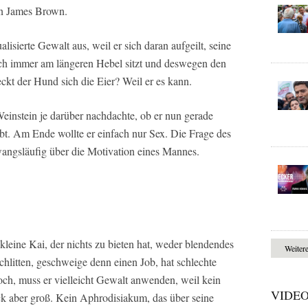
on James Brown.
lisierte Gewalt aus, weil er sich daran aufgeilt, seine
ch immer am längeren Hebel sitzt und deswegen den
kt der Hund sich die Eier? Weil er es kann.
einstein je darüber nachdachte, ob er nun gerade
übt. Am Ende wollte er einfach nur Sex. Die Frage des
wangsläufig über die Motivation eines Mannes.
leine Kai, der nichts zu bieten hat, weder blendendes
Weiter
hlitten, geschweige denn einen Job, hat schlechte
och, muss er vielleicht Gewalt anwenden, weil kein
VIDE
k aber groß. Kein Aphrodisiakum, das über seine