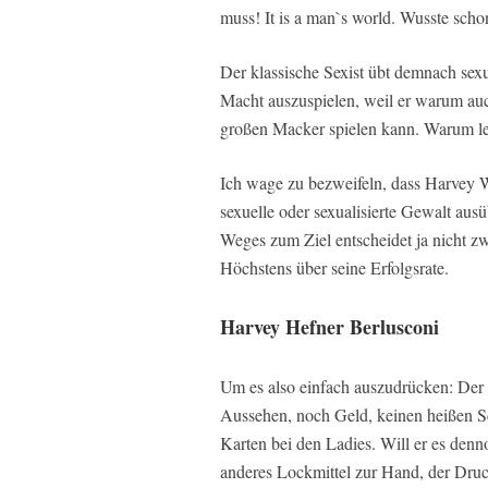
muss! It is a man`s world. Wusste sch
Der klassische Sexist übt demnach sexua
Macht auszuspielen, weil er warum au
großen Macker spielen kann. Warum lec
Ich wage zu bezweifeln, dass Harvey W
sexuelle oder sexualisierte Gewalt aus
Weges zum Ziel entscheidet ja nicht z
Höchstens über seine Erfolgsrate.
Harvey Hefner Berlusconi
Um es also einfach auszudrücken: Der k
Aussehen, noch Geld, keinen heißen Sc
Karten bei den Ladies. Will er es denn
anderes Lockmittel zur Hand, der Druc