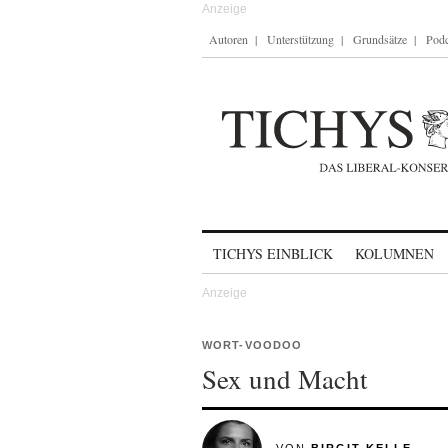
Autoren
Unterstützung
Grundsätze
Podc
Skip to content
TICHYS EINBLICK
KOLUMNEN
WORT-VOODOO
Sex und Macht