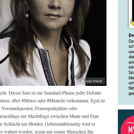
© Kerstin Pukall
ht. Dieser Satz ist zur Standard-Phrase jeder Debatte
tnisse, über #Metoo oder #Menicht verkommen. Egal ist
i Vorstandsposten, Frauenparkplätze oder
 neuerdings zur Machtfrage zwischen Mann und Frau
 Die Schlacht um Mordor. Gebetsmühlenartig wird er
e er wahrer werden, wenn nur genug Menschen ihn