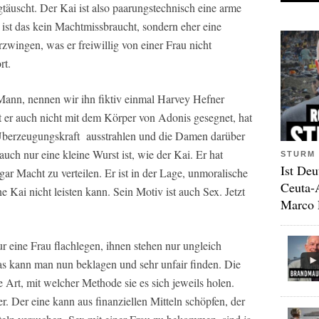
täuscht. Der Kai ist also paarungstechnisch eine arme
 ist das kein Machtmissbraucht, sondern eher eine
zwingen, was er freiwillig von einer Frau nicht
rt.
 Mann, nennen wir ihn fiktiv einmal Harvey Hefner
st er auch nicht mit dem Körper von Adonis gesegnet, hat
 Überzeugungskraft ausstrahlen und die Damen darüber
auch nur eine kleine Wurst ist, wie der Kai. Er hat
STURM 
Ist Deu
ar Macht zu verteilen. Er ist in der Lage, unmoralische
Ceuta-
 Kai nicht leisten kann. Sein Motiv ist auch Sex. Jetzt
Marco 
 eine Frau flachlegen, ihnen stehen nur ungleich
as kann man nun beklagen und sehr unfair finden. Die
e Art, mit welcher Methode sie es sich jeweils holen.
er. Der eine kann aus finanziellen Mitteln schöpfen, der