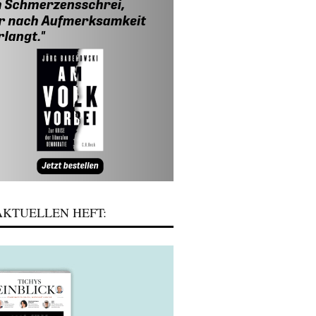
KTUELLEN HEFT: