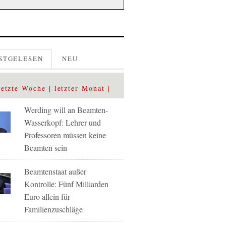
STGELESEN
NEU
letzte Woche
letzter Monat
Werding will an Beamten-
Wasserkopf: Lehrer und
Professoren müssen keine
Beamten sein
Beamtenstaat außer
Kontrolle: Fünf Milliarden
Euro allein für
Familienzuschläge