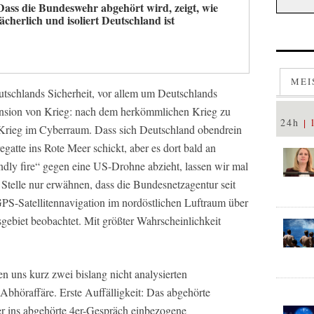
Dass die Bundeswehr abgehört wird, zeigt, wie
lächerlich und isoliert Deutschland ist
MEI
tschlands Sicherheit, vor allem um Deutschlands
mension von Krieg: nach dem herkömmlichen Krieg zu
24h
 Krieg im Cyberraum. Dass sich Deutschland obendrein
gatte ins Rote Meer schickt, aber es dort bald an
iendly fire“ gegen eine US-Drohne abzieht, lassen wir mal
 Stelle nur erwähnen, dass die Bundesnetzagentur seit
GPS-Satellitennavigation im nordöstlichen Luftraum über
ebiet beobachtet. Mit größter Wahrscheinlichkeit
n uns kurz zwei bislang nicht analysierten
 Abhöraffäre. Erste Auffälligkeit: Das abgehörte
er ins abgehörte 4er-Gespräch einbezogene