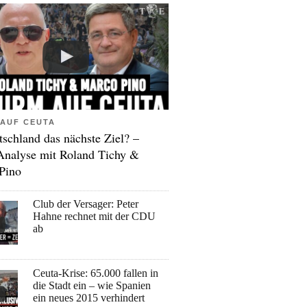
AUF CEUTA
tschland das nächste Ziel? –
Analyse mit Roland Tichy &
Pino
Club der Versager: Peter
Hahne rechnet mit der CDU
ab
Ceuta-Krise: 65.000 fallen in
die Stadt ein – wie Spanien
ein neues 2015 verhindert