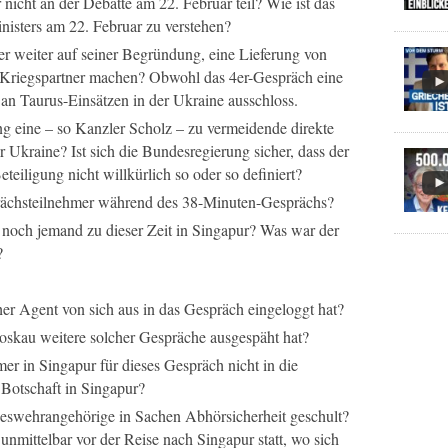
cht an der Debatte am 22. Februar teil? Wie ist das
isters am 22. Februar zu verstehen?
r weiter auf seiner Begründung, eine Lieferung von
Kriegspartner machen? Obwohl das 4er-Gespräch eine
 an Taurus-Einsätzen in der Ukraine ausschloss.
ng eine – so Kanzler Scholz – zu vermeidende direkte
r Ukraine? Ist sich die Bundesregierung sicher, dass der
eteiligung nicht willkürlich so oder so definiert?
rächsteilnehmer während des 38-Minuten-Gesprächs?
 noch jemand zu dieser Zeit in Singapur? Was war der
?
scher Agent von sich aus in das Gespräch eingeloggt hat?
oskau weitere solcher Gespräche ausgespäht hat?
er in Singapur für dieses Gespräch nicht in die
Botschaft in Singapur?
wehrangehörige in Sachen Abhörsicherheit geschult?
nmittelbar vor der Reise nach Singapur statt, wo sich