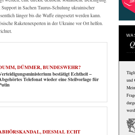
 Art Support in Sachen Taurus-Schulung ukrainischer
sentlich länger bis die Waffe eingesetzt werden kann.
sische Raketenexperten in der Ukraine vor Ort helfen.
ichtet.
WA
Q
DUMM, DÜMMER, BUNDESWEHR?
Tägl
Verteidigungsministerium bestätigt Echtheit –
Abgehörtes Telefonat wieder eine Steilvorlage für
und 
Putin
Mein
Frage
darg
werd
ABHÖRSKANDAL, DIESMAL ECHT