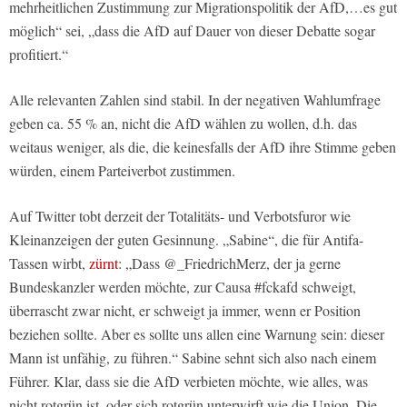
mehrheitlichen Zustimmung zur Migrationspolitik der AfD,…es gut
möglich“ sei, „dass die AfD auf Dauer von dieser Debatte sogar
profitiert.“
Alle relevanten Zahlen sind stabil. In der negativen Wahlumfrage
geben ca. 55 % an, nicht die AfD wählen zu wollen, d.h. das
weitaus weniger, als die, die keinesfalls der AfD ihre Stimme geben
würden, einem Parteiverbot zustimmen.
Auf Twitter tobt derzeit der Totalitäts- und Verbotsfuror wie
Kleinanzeigen der guten Gesinnung. „Sabine“, die für Antifa-
Tassen wirbt,
zürnt
: „Dass @_FriedrichMerz, der ja gerne
Bundeskanzler werden möchte, zur Causa #fckafd schweigt,
überrascht zwar nicht, er schweigt ja immer, wenn er Position
beziehen sollte. Aber es sollte uns allen eine Warnung sein: dieser
Mann ist unfähig, zu führen.“ Sabine sehnt sich also nach einem
Führer. Klar, dass sie die AfD verbieten möchte, wie alles, was
nicht rotgrün ist, oder sich rotgrün unterwirft wie die Union. Die