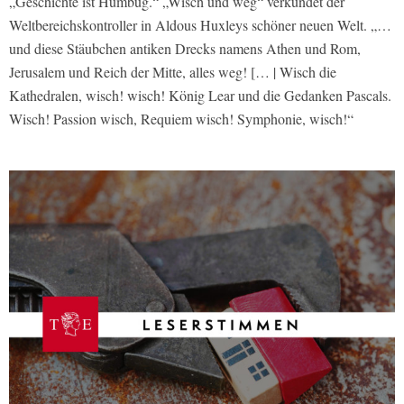
„Geschichte ist Humbug.“ „Wisch und weg“ verkündet der
Weltbereichskontroller in Aldous Huxleys schöner neuen Welt. „…
und diese Stäubchen antiken Drecks namens Athen und Rom,
Jerusalem und Reich der Mitte, alles weg! [… | Wisch die
Kathedralen, wisch! wisch! König Lear und die Gedanken Pascals.
Wisch! Passion wisch, Requiem wisch! Symphonie, wisch!“