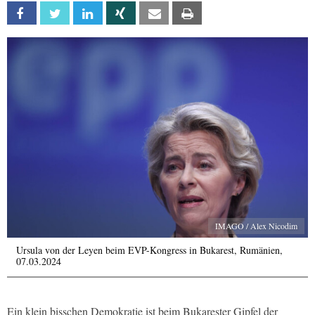
Facebook
Twitter
Linkedin
Xing
Email
Print
IMAGO / Alex Nicodim
Ursula von der Leyen beim EVP-Kongress in Bukarest, Rumänien,
07.03.2024
Ein klein bisschen Demokratie ist beim Bukarester Gipfel der