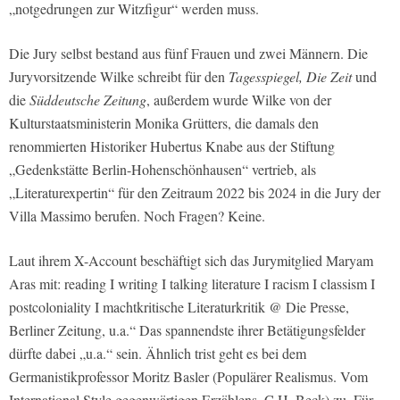
„notgedrungen zur Witzfigur“ werden muss.
Die Jury selbst bestand aus fünf Frauen und zwei Männern. Die
Juryvorsitzende Wilke schreibt für den
Tagesspiegel,
Die Zeit
und
die
Süddeutsche Zeitung
, außerdem wurde Wilke von der
Kulturstaatsministerin Monika Grütters, die damals den
renommierten Historiker Hubertus Knabe aus der Stiftung
„Gedenkstätte Berlin-Hohenschönhausen“ vertrieb, als
„Literaturexpertin“ für den Zeitraum 2022 bis 2024 in die Jury der
Villa Massimo berufen. Noch Fragen? Keine.
Laut ihrem X-Account beschäftigt sich das Jurymitglied Maryam
Aras mit: reading I writing I talking literature I racism I classism I
postcoloniality I machtkritische Literaturkritik @ Die Presse,
Berliner Zeitung, u.a.“ Das spannendste ihrer Betätigungsfelder
dürfte dabei „u.a.“ sein. Ähnlich trist geht es bei dem
Germanistikprofessor Moritz Basler (Populärer Realismus. Vom
International Style gegenwärtigen Erzählens. C.H. Beck) zu. Für