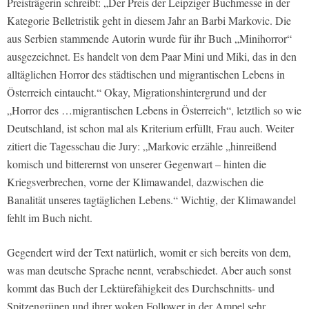
Preisträgerin schreibt: „Der Preis der Leipziger Buchmesse in der
Kategorie Belletristik geht in diesem Jahr an Barbi Markovic. Die
aus Serbien stammende Autorin wurde für ihr Buch „Minihorror“
ausgezeichnet. Es handelt von dem Paar Mini und Miki, das in den
alltäglichen Horror des städtischen und migrantischen Lebens in
Österreich eintaucht.“ Okay, Migrationshintergrund und der
„Horror des …migrantischen Lebens in Österreich“, letztlich so wie
Deutschland, ist schon mal als Kriterium erfüllt, Frau auch. Weiter
zitiert die Tagesschau die Jury: „Markovic erzähle „hinreißend
komisch und bitterernst von unserer Gegenwart – hinten die
Kriegsverbrechen, vorne der Klimawandel, dazwischen die
Banalität unseres tagtäglichen Lebens.“ Wichtig, der Klimawandel
fehlt im Buch nicht.
Gegendert wird der Text natürlich, womit er sich bereits von dem,
was man deutsche Sprache nennt, verabschiedet. Aber auch sonst
kommt das Buch der Lektürefähigkeit des Durchschnitts- und
Spitzengrünen und ihrer woken Follower in der Ampel sehr