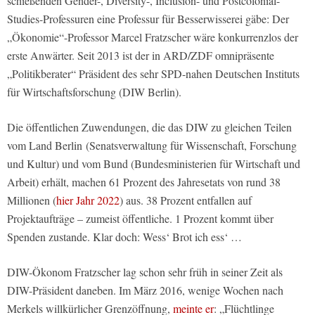
schießenden Gender-, Diversity-, Inclusion- und Postcolonial-
Studies-Professuren eine Professur für Besserwisserei gäbe: Der
„Ökonomie“-Professor Marcel Fratzscher wäre konkurrenzlos der
erste Anwärter. Seit 2013 ist der in ARD/ZDF omnipräsente
„Politikberater“ Präsident des sehr SPD-nahen Deutschen Instituts
für Wirtschaftsforschung (DIW Berlin).
Die öffentlichen Zuwendungen, die das DIW zu gleichen Teilen
vom Land Berlin (Senatsverwaltung für Wissenschaft, Forschung
und Kultur) und vom Bund (Bundesministerien für Wirtschaft und
Arbeit) erhält, machen 61 Prozent des Jahresetats von rund 38
Millionen (
hier Jahr 2022
) aus. 38 Prozent entfallen auf
Projektaufträge – zumeist öffentliche. 1 Prozent kommt über
Spenden zustande. Klar doch: Wess‘ Brot ich ess‘ …
DIW-Ökonom Fratzscher lag schon sehr früh in seiner Zeit als
DIW-Präsident daneben. Im März 2016, wenige Wochen nach
Merkels willkürlicher Grenzöffnung,
meinte er
: „Flüchtlinge