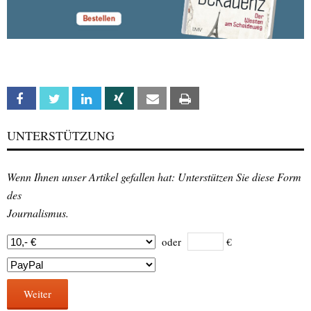
Facebook
Twitter
Linkedin
Xing
Email
Print
UNTERSTÜTZUNG
Wenn Ihnen unser Artikel gefallen hat: Unterstützen Sie diese Form
des
Journalismus.
oder
€
Weiter