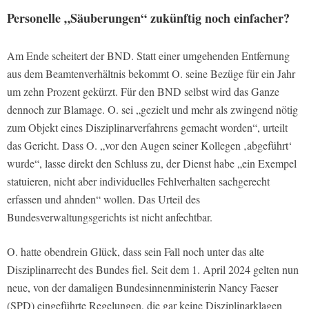
Personelle „Säuberungen“ zukünftig noch einfacher?
Am Ende scheitert der BND. Statt einer umgehenden Entfernung
aus dem Beamtenverhältnis bekommt O. seine Bezüge für ein Jahr
um zehn Prozent gekürzt. Für den BND selbst wird das Ganze
dennoch zur Blamage. O. sei „gezielt und mehr als zwingend nötig
zum Objekt eines Disziplinarverfahrens gemacht worden“, urteilt
das Gericht. Dass O. „vor den Augen seiner Kollegen ‚abgeführt‘
wurde“, lasse direkt den Schluss zu, der Dienst habe „ein Exempel
statuieren, nicht aber individuelles Fehlverhalten sachgerecht
erfassen und ahnden“ wollen. Das Urteil des
Bundesverwaltungsgerichts ist nicht anfechtbar.
O. hatte obendrein Glück, dass sein Fall noch unter das alte
Disziplinarrecht des Bundes fiel. Seit dem 1. April 2024 gelten nun
neue, von der damaligen Bundesinnenministerin Nancy Faeser
(SPD) eingeführte Regelungen, die gar keine Disziplinarklagen