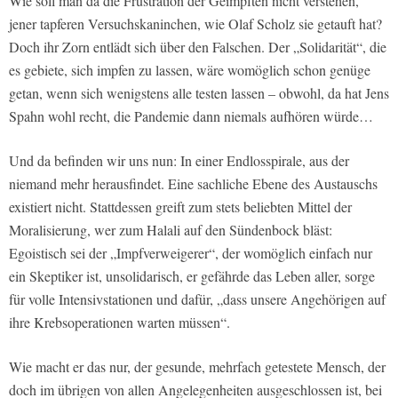
Wie soll man da die Frustration der Geimpften nicht verstehen,
jener tapferen Versuchskaninchen, wie Olaf Scholz sie getauft hat?
Doch ihr Zorn entlädt sich über den Falschen. Der „Solidarität“, die
es gebiete, sich impfen zu lassen, wäre womöglich schon genüge
getan, wenn sich wenigstens alle testen lassen – obwohl, da hat Jens
Spahn wohl recht, die Pandemie dann niemals aufhören würde…
Und da befinden wir uns nun: In einer Endlosspirale, aus der
niemand mehr herausfindet. Eine sachliche Ebene des Austauschs
existiert nicht. Stattdessen greift zum stets beliebten Mittel der
Moralisierung, wer zum Halali auf den Sündenbock bläst:
Egoistisch sei der „Impfverweigerer“, der womöglich einfach nur
ein Skeptiker ist, unsolidarisch, er gefährde das Leben aller, sorge
für volle Intensivstationen und dafür, „dass unsere Angehörigen auf
ihre Krebsoperationen warten müssen“.
Wie macht er das nur, der gesunde, mehrfach getestete Mensch, der
doch im übrigen von allen Angelegenheiten ausgeschlossen ist, bei