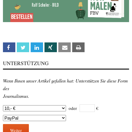
Facebook
Twitter
Linkedin
Xing
Email
Print
UNTERSTÜTZUNG
Wenn Ihnen unser Artikel gefallen hat: Unterstützen Sie diese Form
des
Journalismus.
oder
€
Weiter