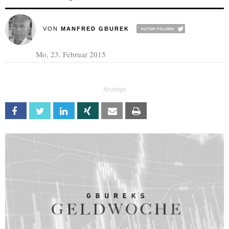
VON
MANFRED GBUREK
Mo, 23. Februar 2015
Facebook
Twitter
Linkedin
Xing
Email
Print