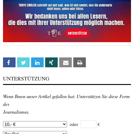
Facebook
Twitter
Linkedin
Xing
Email
Print
UNTERSTÜTZUNG
Wenn Ihnen unser Artikel gefallen hat: Unterstützen Sie diese Form
des
Journalismus.
oder
€