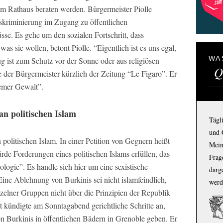
im Rathaus beraten werden. Bürgermeister Piolle
skriminierung im Zugang zu öffentlichen
se. Es gehe um den sozialen Fortschritt, dass
 sie wollen, betont Piolle. “Eigentlich ist es uns egal,
WA
 ist zum Schutz vor der Sonne oder aus religiösen
Q
e der Bürgermeister kürzlich der Zeitung “Le Figaro”. Er
emer Gewalt”.
an politischen Islam
Tägl
und 
 politischen Islam. In einer Petition von Gegnern heißt
Mein
de Forderungen eines politischen Islams erfüllen, das
Frage
eologie”. Es handle sich hier um eine sexistische
darg
ine Ablehnung von Burkinis sei nicht islamfeindlich,
werd
elner Gruppen nicht über die Prinzipien der Republik
st kündigte am Sonntagabend gerichtliche Schritte an,
von Burkinis in öffentlichen Bädern in Grenoble geben. Er