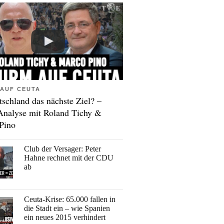
AUF CEUTA
tschland das nächste Ziel? –
Analyse mit Roland Tichy &
Pino
Club der Versager: Peter
Hahne rechnet mit der CDU
ab
Ceuta-Krise: 65.000 fallen in
die Stadt ein – wie Spanien
ein neues 2015 verhindert