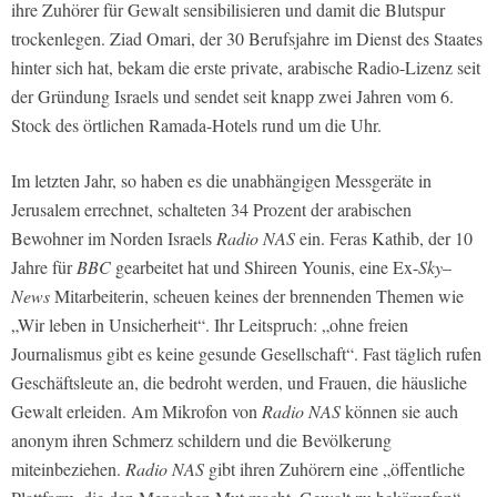
ihre Zuhörer für Gewalt sensibilisieren und damit die Blutspur
trockenlegen. Ziad Omari, der 30 Berufsjahre im Dienst des Staates
hinter sich hat, bekam die erste private, arabische Radio-Lizenz seit
der Gründung Israels und sendet seit knapp zwei Jahren vom 6.
Stock des örtlichen Ramada-Hotels rund um die Uhr.
Im letzten Jahr, so haben es die unabhängigen Messgeräte in
Jerusalem errechnet, schalteten 34 Prozent der arabischen
Bewohner im Norden Israels
Radio NAS
ein. Feras Kathib, der 10
Jahre für
BBC
gearbeitet hat und Shireen Younis, eine Ex-
Sky
–
News
Mitarbeiterin, scheuen keines der brennenden Themen wie
„Wir leben in Unsicherheit“. Ihr Leitspruch: „ohne freien
Journalismus gibt es keine gesunde Gesellschaft“. Fast täglich rufen
Geschäftsleute an, die bedroht werden, und Frauen, die häusliche
Gewalt erleiden. Am Mikrofon von
Radio NAS
können sie auch
anonym ihren Schmerz schildern und die Bevölkerung
miteinbeziehen.
Radio NAS
gibt ihren Zuhörern eine „öffentliche