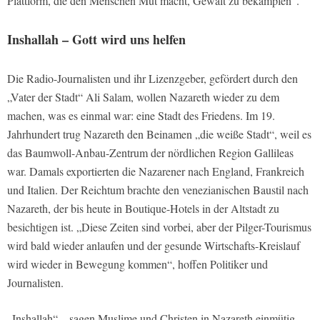
Plattform, die den Menschen Mut macht, Gewalt zu bekämpfen“.
Inshallah – Gott wird uns helfen
Die Radio-Journalisten und ihr Lizenzgeber, gefördert durch den
„Vater der Stadt“ Ali Salam, wollen Nazareth wieder zu dem
machen, was es einmal war: eine Stadt des Friedens. Im 19.
Jahrhundert trug Nazareth den Beinamen „die weiße Stadt“, weil es
das Baumwoll-Anbau-Zentrum der nördlichen Region Gallileas
war. Damals exportierten die Nazarener nach England, Frankreich
und Italien. Der Reichtum brachte den venezianischen Baustil nach
Nazareth, der bis heute in Boutique-Hotels in der Altstadt zu
besichtigen ist. „Diese Zeiten sind vorbei, aber der Pilger-Tourismus
wird bald wieder anlaufen und der gesunde Wirtschafts-Kreislauf
wird wieder in Bewegung kommen“, hoffen Politiker und
Journalisten.
„Inshallah“ – sagen Muslime und Christen in Nazareth einmütig,