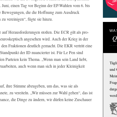
 Juni, einen Tag vor Beginn der EP-Wahlen vom 6. bis
ische Bewegungen, die die Hoffnung zum Ausdruck
 zu vereinigen“, fügte sie hinzu.
WA
 auf Herausforderungen stoßen. Die ECR gilt als pro-
Q
s euroskeptisch angesehen wird. Auch der Krieg in der
 den Fraktionen deutlich gemacht. Die EKR vertritt eine
Standpunkt der ID nuancierter ist. Für Le Pen sind
den Parteien kein Thema. „Wenn man sein Land liebt,
Tägl
arbeiten, auch wenn man sich in jeder Kleinigkeit
und 
Mein
Frage
 auf, ihre Stimme abzugeben, um das, was sie als
darg
ete, zu vereiteln. „Wir müssen zur Wahl gehen“, das ist
werd
Chance, die Dinge zu ändern, wir dürfen keine Zuschauer