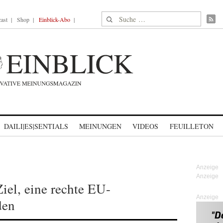
Suche nach:
ast
Shop
Einblick-Abo
DAILI|ES|SENTIALS
MEINUNGEN
VIDEOS
FEUILLETON
Ziel, eine rechte EU-
Anzeige
den