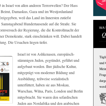
 in Israel von allen anderen Terrorwellen? Der Hass
in Beirut, Damaskus, Gaza und im Westjordanland
freigegeben, weil das Land im Innersten zutiefst
en Samstagabend Hundertausende auf die Straße. Sie
WA
formversuch der Regierung, die die Kontrollmacht der
Q
iner Demokratie, stark einschränken will. Dabei handelt
ung. Die Ursachen liegen tiefer.
Israel ist von Ashkenasen, europäisch-
Tägl
stämmigen Juden, gegründet, geführt und
und 
aufgebaut worden. Ihre jüdische Kultur,
Mein
mitgeprägt von moderner Bildung und
Frage
Ausbildung, teilweise sozialistisch
darg
unterfüttert, haben sie aus Moskau,
werd
Warschau, Wilna, Paris, London und Berlin
mitgebracht. Sie waren den sefardischen
Juden aus Nordafrika und den arabischen