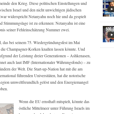
nde den Krieg. Diese politischen Einstellungen und
ischen Israel und den nicht unwichtigen jüdischen
ar widerspricht Netanyahu noch hie und da gespielt
nd Stimmungslage ist zu erkennen: Netanyahu ist eine
bnis seiner Fehleinschätzung Nummer zwei.
d, das bei seinem 75. Wiedergründungsfest im Mai
 die Champagner-Korken knallen lassen könnte. Und
aufgrund der Leistung dreier Generationen – Ashkenasen,
net auch laut IMF (Internationaler Währungsfonds) – zu
ändern der Welt. Die Start-up-Nation hat mit die am
ernational führenden Universitäten, hat die notorische
Region umweltfreundlich gelöst und den Energiemangel
oben.
Wenn die EU ernsthaft mitspielt, könnte das
östliche Mittelmeer unter Führung Israels im