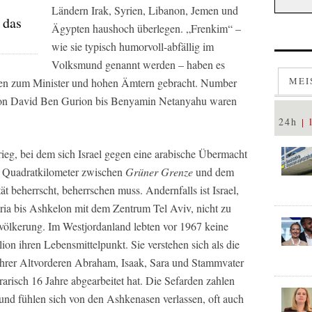
Ländern Irak, Syrien, Libanon, Jemen und
 das
Ägypten haushoch überlegen. „Frenkim“ –
wie sie typisch humorvoll-abfällig im
Volksmund genannt werden – haben es
MEI
gen zum Minister und hohen Ämtern gebracht.
Number
Von David Ben Gurion bis Benyamin Netanyahu waren
24h
eg, bei dem sich Israel gegen eine arabische Übermacht
60 Quadratkilometer zwischen
Grüner Grenze
und dem
ät beherrscht, beherrschen muss. Andernfalls ist Israel,
aria bis Ashkelon mit dem Zentrum Tel Aviv, nicht zu
evölkerung. Im Westjordanland lebten vor 1967 keine
lion ihren Lebensmittelpunkt. Sie verstehen sich als die
r ihrer Altvorderen Abraham, Isaak, Sara und Stammvater
arisch 16 Jahre abgearbeitet hat. Die Sefarden zahlen
und fühlen sich von den Ashkenasen verlassen, oft auch