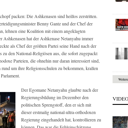
Schopf packen: Die Ashkenasen sind heillos zerstritten.
erteidigungsminister Benny Gantz und der Chef der
, lehnen eine Koalition mit einem angeklagten
der Ashkenasen hat der Ashkenase Netanyahu immer
eckte als Chef der größten Partei seine Hand nach der
zu den National-Religiösen aus, die sofort zugepackt
hodoxe Parteien, die ohnehin nur daran interessiert sind,
n rund um ihre Religionsschulen zu bekommen, krallen
 Parlament.
Weiter
Der Egomane Netanyahu glaubte nach der
Regierungsbildung im Dezember den
VIDE
politischen Sprengstoff, den er sich mit
dieser erstmalig national-ultra-orthodoxen
Regierung eingehandelt hat, kontrollieren zu
können. Das war die Fehleinschätzung