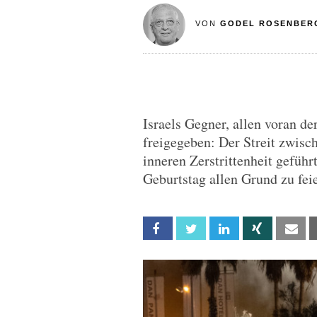
VON
GODEL ROSENBER
Israels Gegner, allen voran de
freigegeben: Der Streit zwis
inneren Zerstrittenheit geführ
Geburtstag allen Grund zu fei
Facebook
Twitter
Linkedin
Xing
Em