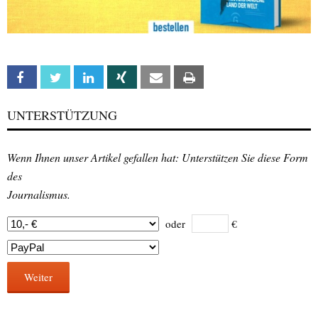
Facebook
Twitter
Linkedin
Xing
Email
Print
UNTERSTÜTZUNG
Wenn Ihnen unser Artikel gefallen hat: Unterstützen Sie diese Form
des
Journalismus.
oder
€
Weiter