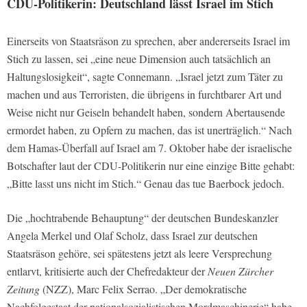
CDU-Politikerin: Deutschland lässt Israel im Stich
Einerseits von Staatsräson zu sprechen, aber andererseits Israel im
Stich zu lassen, sei „eine neue Dimension auch tatsächlich an
Haltungslosigkeit“, sagte Connemann. „Israel jetzt zum Täter zu
machen und aus Terroristen, die übrigens in furchtbarer Art und
Weise nicht nur Geiseln behandelt haben, sondern Abertausende
ermordet haben, zu Opfern zu machen, das ist unerträglich.“ Nach
dem Hamas-Überfall auf Israel am 7. Oktober habe der israelische
Botschafter laut der CDU-Politikerin nur eine einzige Bitte gehabt:
„Bitte lasst uns nicht im Stich.“ Genau das tue Baerbock jedoch.
Die „hochtrabende Behauptung“ der deutschen Bundeskanzler
Angela Merkel und Olaf Scholz, dass Israel zur deutschen
Staatsräson gehöre, sei spätestens jetzt als leere Versprechung
entlarvt, kritisierte auch der Chefredakteur der
Neuen Zürcher
Zeitung
(NZZ), Marc Felix Serrao. „Der demokratische
Nachfolgestaat der nationalsozialistischen Mordmaschinerie“ habe