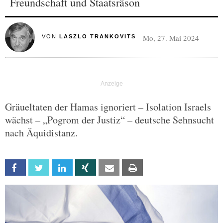
Freundschaft und Staatsräson
Mo, 27. Mai 2024
VON
LASZLO TRANKOVITS
Gräueltaten der Hamas ignoriert – Isolation Israels
wächst – „Pogrom der Justiz“ – deutsche Sehnsucht
nach Äquidistanz.
Facebook
Twitter
Linkedin
Xing
Email
Print