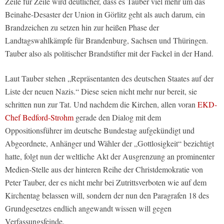
Zeile für Zeile wird deutlicher, dass es Tauber viel mehr um das
Beinahe-Desaster der Union in Görlitz geht als auch darum, ein
Brandzeichen zu setzen hin zur heißen Phase der
Landtagswahlkämpfe für Brandenburg, Sachsen und Thüringen.
Tauber also als politischer Brandstifter mit der Fackel in der Hand.
Laut Tauber stehen „Repräsentanten des deutschen Staates auf der
Liste der neuen Nazis.“ Diese seien nicht mehr nur bereit, sie
schritten nun zur Tat. Und nachdem die Kirchen, allen voran
EKD-
Chef Bedford-Strohm
gerade den Dialog mit dem
Oppositionsführer im deutsche Bundestag aufgekündigt und
Abgeordnete, Anhänger und Wähler der „Gottlosigkeit“ bezichtigt
hatte, folgt nun der weltliche Akt der Ausgrenzung an prominenter
Medien-Stelle aus der hinteren Reihe der Christdemokratie von
Peter Tauber, der es nicht mehr bei Zutrittsverboten wie auf dem
Kirchentag belassen will, sondern der nun den Paragrafen 18 des
Grundgesetzes endlich angewandt wissen will gegen
Verfassungsfeinde.