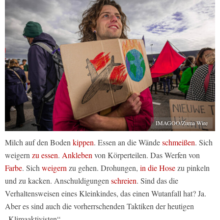
IMAGOO/Zuma Wire
Milch auf den Boden
kippen
. Essen an die Wände
schmeißen
. Sich
weigern
zu essen
.
Ankleben
von Körperteilen. Das Werfen von
Farbe
. Sich
weigern
zu gehen. Drohungen,
in die Hose
zu pinkeln
und zu kacken. Anschuldigungen
schreien
. Sind das die
Verhaltensweisen eines Kleinkindes, das einen Wutanfall hat? Ja.
Aber es sind auch die vorherrschenden Taktiken der heutigen
„Klimaaktivisten“.