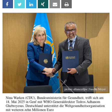
Facebook
Twitter
Linkedin
Xing
Email
Print
picture alliance/dpa | Sascha Meyer
Nina Warken (CDU), Bundesministerin für Gesundheit, trifft sich am
18. Mai 2025 in Genf mit WHO-Generaldirektor Tedros Adhanom
Ghebreyesus. Deutschland unterstützt die Weltgesundheitsorganisation
mit weiteren zehn Millionen Euro