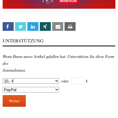
Facebook
Twitter
Linkedin
Xing
Email
Print
UNTERSTÜTZUNG
Wenn Ihnen unser Artikel gefallen hat: Unterstützen Sie diese Form
des
Journalismus.
oder
€
Weiter