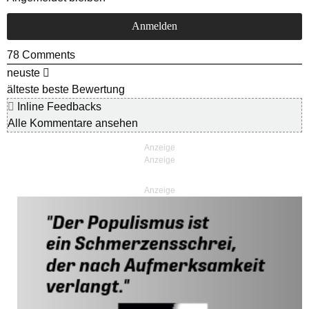
78
Comments
neuste
älteste
beste Bewertung
Inline Feedbacks
Alle Kommentare ansehen
Anzeige