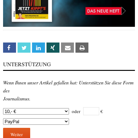
Facebook
Twitter
Linkedin
Xing
Email
Print
UNTERSTÜTZUNG
Wenn Ihnen unser Artikel gefallen hat: Unterstützen Sie diese Form
des
Journalismus.
oder
€
Weiter